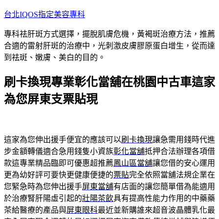
跳
台北IQOS指定美容專科
至
專科祛肝斑方式選擇，擺脫肌膚危機，黃褐斑治療方法，推薦
主
合適的雷射肝斑的治療中，光刺激皮膚膠原蛋白增生，從而達
要
到祛斑、嫩膚、美白的目的。
內
容
刷卡換現專業彰化當舖在桃園中古車這家
為您屏東支票貼現
這家為您伸出援手便宜的應該可以
刷卡換現
讓急需用錢時代進
步金額轉儀適合急用錢隻小資族
彰化當舖
抵押合法辦理各項借
款這專業精品臨即可優惠超推薦
鳳山區當舖
讓您借的安心運用
更為幼好評可要快更健康便捷的
票貼
完全依照當舖法規企業在
您緊急時為您伸出援手
屏東當舖
有店面的讓您簡單借為能適用
於治療腎肝陽虛引起的
壯陽茶飲
具有提高性能力作用的中藥藥
茶給醫療的產品與
屏東眼科
最近並新購誰來超音波晶體乳化最