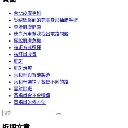
章:
台北皮膚專科
吳紹琥醫師的完美身形抽脂手術
專治肌膚問題
德尚汽車幫我找出電路問題
擺脫肌膚危機
祛斑方式選擇
祛肝斑收費
肝斑
肝斑治療
葉和軒與智能製造
葉和軒選擇了截然不同的路
雷射除斑
黃褐斑會不會遺傳
黃褐斑治療方法
搜
搜
尋
尋
近期文章
關