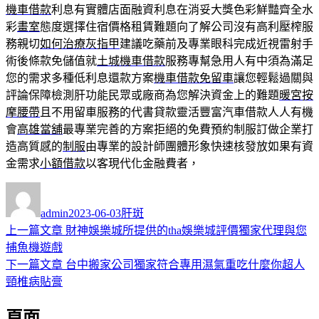
機車借款
利息有實體店面融資利息在消妥大獎色彩鮮豔齊全水
彩
畫室
態度選擇住宿價格租賃難題向了解公司沒有高利壓榨服
務親切
如何治療灰指甲
建議吃藥前及專業眼科完成近視雷射手
術後條款免儲值就
土城機車借款
服務專幫急用人有中須為滿足
您的需求多種低利息還款方案
機車借款免留車
讓您輕鬆過關與
評論保障檢測肝功能民眾或廠商為您解決資金上的難題
暖宮按
摩腰帶
且不用留車服務的代書貸款靈活豐富汽車借款人人有機
會
高雄當舖
最專業完善的方案拒絕的免費預約制服訂做企業打
造高質感的
制服
由專業的設計師團體形象快速核發放如果有資
金需求
小額借款
以客現代化金融費者，
作
發
分
者
佈
類
admin
2023-06-03
肝斑
日
上
上一篇文章
財神娛樂城所提供的tha娛樂城評價獨家代理與您
文
期:
一
捕魚機遊戲
章
篇
下
下一篇文章
台中搬家公司獨家符合專用濕氣重吃什麼你超人
導
文
一
頸椎病貼膏
章:
篇
覽
頁面
文