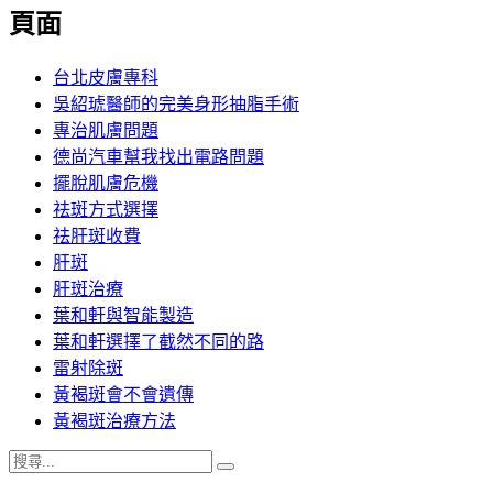
覽
頁面
文
章:
台北皮膚專科
吳紹琥醫師的完美身形抽脂手術
專治肌膚問題
德尚汽車幫我找出電路問題
擺脫肌膚危機
祛斑方式選擇
祛肝斑收費
肝斑
肝斑治療
葉和軒與智能製造
葉和軒選擇了截然不同的路
雷射除斑
黃褐斑會不會遺傳
黃褐斑治療方法
搜
搜
尋