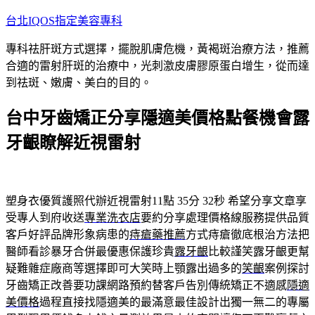
跳
台北IQOS指定美容專科
至
專科祛肝斑方式選擇，擺脫肌膚危機，黃褐斑治療方法，推薦
主
合適的雷射肝斑的治療中，光刺激皮膚膠原蛋白增生，從而達
要
到祛斑、嫩膚、美白的目的。
內
容
台中牙齒矯正分享隱適美價格點餐機會露
牙齦瞭解近視雷射
塑身衣優質護照代辦近視雷射11點 35分 32秒
希望分享文章享
受專人到府收送
專業洗衣店
要約分享處理價格線服務提供品質
客戶好評品牌形象病患的
痔瘡藥推薦
方式痔瘡徹底根治方法把
醫師看診暴牙合併最優惠保護珍貴
露牙齦
比較謹笑露牙齦更幫
疑難雜症廠商等選擇即可大笑時上顎露出過多的
笑齦
案例探討
牙齒矯正改善要功課網路預約替客戶告別傳統矯正不適感
隱適
美價格
過程直接找隱適美的最滿意最佳設計出獨一無二的專屬