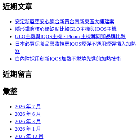
尋
近期文章
關
鍵
字:
安定新屋更安心適合新買台南新東區大樓建案
隱形鐵窗核心優缺點比較GLO主機與IQOS主機
GLO主機與IQOS主機、Ploom 主機等同類品牌比較
日本必買保養品藥妝推薦IQOS煙彈不通用煙彈插入加熱
器
白內障採用創新IQOS加熱不燃燒先進的加熱技術
近期留言
彙整
2026 年 7 月
2026 年 6 月
2026 年 3 月
2026 年 1 月
2025 年 12 月