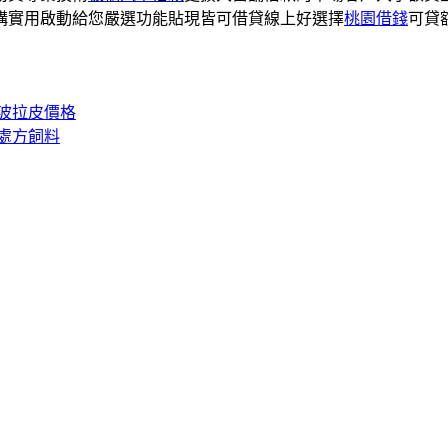
構實用啟動給您嚴選功能貼現皆可借貸線上好選擇
桃園借錢
可貸
波拉皮價格
處方飼料