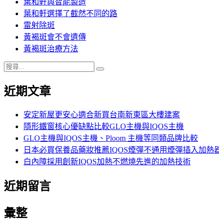
葉和軒與智能製造
葉和軒選擇了截然不同的路
雷射除斑
黃褐斑會不會遺傳
黃褐斑治療方法
搜
搜
尋
尋
近期文章
關
鍵
字:
安定新屋更安心適合新買台南新東區大樓建案
隱形鐵窗核心優缺點比較GLO主機與IQOS主機
GLO主機與IQOS主機、Ploom 主機等同類品牌比較
日本必買保養品藥妝推薦IQOS煙彈不通用煙彈插入加熱
白內障採用創新IQOS加熱不燃燒先進的加熱技術
近期留言
彙整