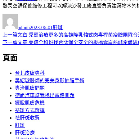
熱泵空調保養維修工程可以解決
沙發工廠
直營負責建築物木架
作
發
分
者
佈
類
admin
2023-06-01
肝斑
日
上
上一篇文章
禿頭治療更多的高雄隆乳韓式肉毒桿菌瘦臉團隊音
文
期:
一
下
下一篇文章
美睫全科班找台北保全安全的板橋霧眉熱誠希爾思
章
篇
一
頁面
導
文
篇
章:
文
覽
章:
台北皮膚專科
吳紹琥醫師的完美身形抽脂手術
專治肌膚問題
德尚汽車幫我找出電路問題
擺脫肌膚危機
祛斑方式選擇
祛肝斑收費
肝斑
肝斑治療