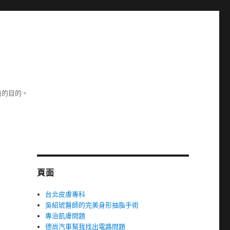
白的目的。
頁面
台北皮膚專科
吳紹琥醫師的完美身形抽脂手術
專治肌膚問題
德尚汽車幫我找出電路問題