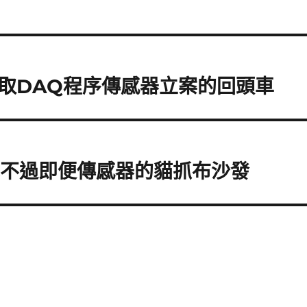
取DAQ程序傳感器立案的回頭車
包不過即便傳感器的貓抓布沙發