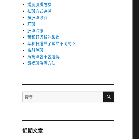
擺脫肌膚危機
祛斑方式選擇
祛肝斑收費
肝斑
肝斑治療
葉和軒與智能製造
葉和軒選擇了截然不同的路
雷射除斑
黃褐斑會不會遺傳
黃褐斑治療方法
搜
搜
尋
尋
關
鍵
字:
近期文章