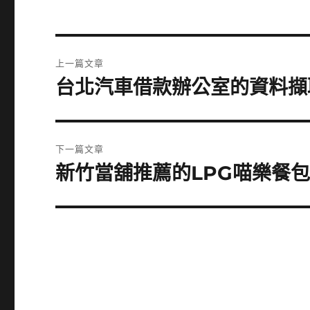
文
上一篇文章
章
台北汽車借款辦公室的資料擷
上
一
導
篇
覽
文
下一篇文章
章:
新竹當舖推薦的LPG喵樂餐
下
一
篇
文
章: