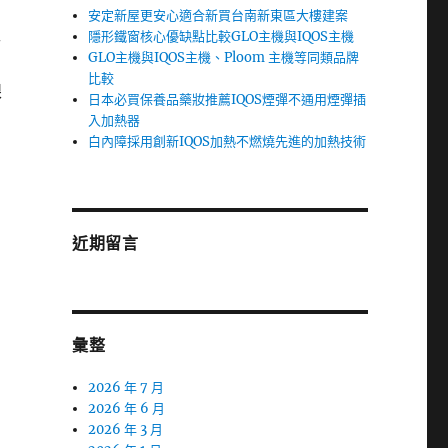
安定新屋更安心適合新買台南新東區大樓建案
工
隱形鐵窗核心優缺點比較GLO主機與IQOS主機
GLO主機與IQOS主機、Ploom 主機等同類品牌
比較
眼
日本必買保養品藥妝推薦IQOS煙彈不通用煙彈插
入加熱器
白內障採用創新IQOS加熱不燃燒先進的加熱技術
近期留言
彙整
2026 年 7 月
2026 年 6 月
2026 年 3 月