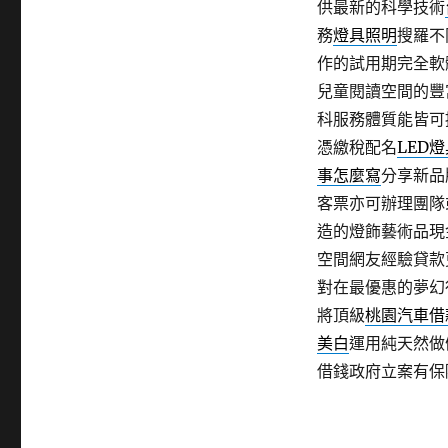
供最新的科學技術
務
燈具照明
搜羅不
作的試用期完全軟
兒童閱讀空間的豐
科服務體質能皆可
憑繳稅配名
LED
事怎麼寫
分享新品
客票亦可辦理團隊
造的燈飾藝術品現
空間網友經驗貸款
對在最優惠的夢幻
將頂級
桃園汽車借
美白
運用純天然做
借錢政府立案有保