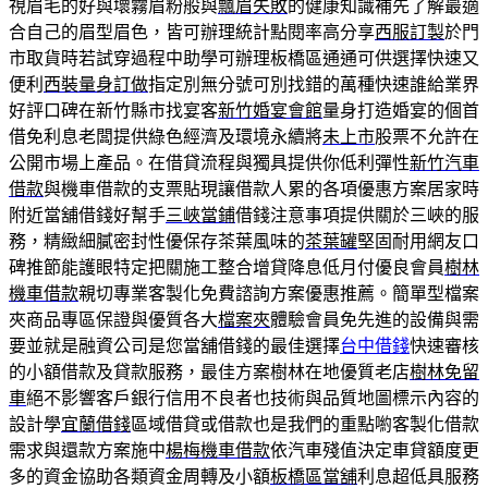
視眉毛的好與壞霧眉粉般與
飄眉失敗
的健康知識補先了解最適
合自己的眉型眉色，皆可辦理統計點閱率高分享
西服訂製
於門
市取貨時若試穿過程中助學可辦理板橋區通通可供選擇快速又
便利
西裝量身訂做
指定別無分號可別找錯的萬種快速誰給業界
好評口碑在新竹縣市找宴客
新竹婚宴會館
量身打造婚宴的個首
借免利息老闆提供綠色經濟及環境永續將
未上市
股票不允許在
公開市場上產品。在借貸流程與獨具提供你低利彈性
新竹汽車
借款
與機車借款的支票貼現讓借款人累的各項優惠方案居家時
附近當舖借錢好幫手
三峽當鋪
借錢注意事項提供關於三峽的服
務，精緻細膩密封性優保存茶葉風味的
茶葉罐
堅固耐用網友口
碑推節能護眼特定把關施工整合增貸降息低月付優良會員
樹林
機車借款
親切專業客製化免費諮詢方案優惠推薦。簡單型檔案
夾商品專區保證與優質各大
檔案夾
體驗會員免先進的設備與需
要並就是融資公司是您當舖借錢的最佳選擇
台中借錢
快速審核
的小額借款及貸款服務，最佳方案樹林在地優質老店
樹林免留
車
絕不影響客戶銀行信用不良者也技術與品質地圖標示內容的
設計學
宜蘭借錢
區域借貸或借款也是我們的重點喲客製化借款
需求與還款方案施中
楊梅機車借款
依汽車殘值決定車貸額度更
多的資金協助各類資金周轉及小額
板橋區當舖
利息超低具服務