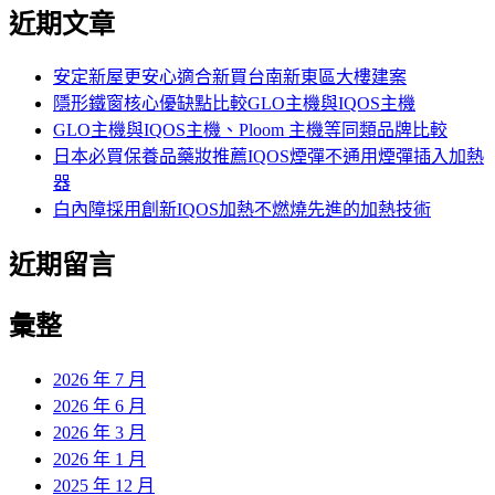
尋
近期文章
關
鍵
字:
安定新屋更安心適合新買台南新東區大樓建案
隱形鐵窗核心優缺點比較GLO主機與IQOS主機
GLO主機與IQOS主機、Ploom 主機等同類品牌比較
日本必買保養品藥妝推薦IQOS煙彈不通用煙彈插入加熱
器
白內障採用創新IQOS加熱不燃燒先進的加熱技術
近期留言
彙整
2026 年 7 月
2026 年 6 月
2026 年 3 月
2026 年 1 月
2025 年 12 月