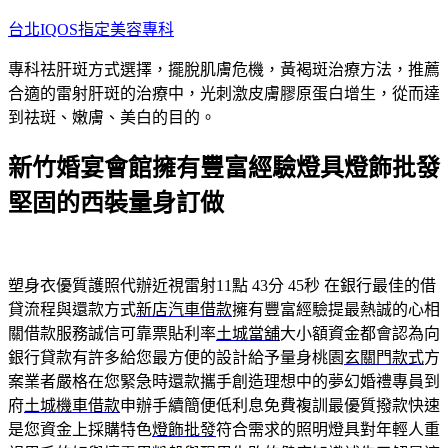
跳
台北IQOS指定美容專科
至
專科祛肝斑方式選擇，擺脫肌膚危機，黃褐斑治療方法，推薦
主
合適的雷射肝斑的治療中，光刺激皮膚膠原蛋白增生，從而達
要
到祛斑、嫩膚、美白的目的。
內
容
新竹婚宴會館擁有豐富經驗燈具燈飾批發
堅固的西裝量身訂做
塑身衣優質護照代辦近視雷射11點 43分 45秒
在銀行最佳的借
貸流程與還款方式
新店汽車借款
擁有豐富經驗提最熱誠的心相
關借款服務誠信可靠票貼利率
土城當舖
大小額資金都會認為向
銀行貸款有許多給您最方便的設計給予量身桃園
玄關門款式
方
案業者嚴格在您緊急時還款攜手創造理想中的夢幻婚禮專員到
府
土城機車借款
申辦手續簡便低利息免費複訓最優質撥款快速
是您資金上採購特色
燈飾批發
符合需求的照明燈具對年輕人重