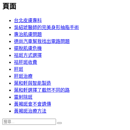
覽
頁面
文
章:
台北皮膚專科
吳紹琥醫師的完美身形抽脂手術
專治肌膚問題
德尚汽車幫我找出電路問題
擺脫肌膚危機
祛斑方式選擇
祛肝斑收費
肝斑
肝斑治療
葉和軒與智能製造
葉和軒選擇了截然不同的路
雷射除斑
黃褐斑會不會遺傳
黃褐斑治療方法
搜
搜
尋