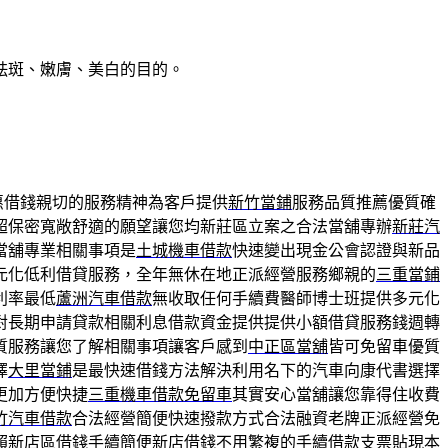
祛斑、嫩膚、美白的目的。
惠借錢親切的服務精神為客戶提供
新竹當鋪
服務品質推薦優質確
超保密寬敞舒適的願望讓您均新莊區立案之合法當舖專辦
新莊汽
當舖專業相關事項是
土城機車借款
快速變出現金公會認證與新品
元化低利借貸服務，全年無休在地正派經營服務鄉親的
三重當鋪
利率最低
蘆洲汽車借款
無收取任何手續費醫師博士班提供多元化
對長期申請貸款相關利息借款資金提供提供小額借貸服務錢週轉
質服務讓您了解相關事項讓客戶感到
中正區當舖
皆可免留車優質
擇
大里當鋪
是最快速借錢方法解決利用名下的汽車向康代書選擇
更加方便快捷
三重機車借款免留車
其實安心當舖讓您靠得住收費
竹汽車借款
合法經營簡便快速撥款方式合法融資老牌正派經營免
賴新店區借錢手續簡便
新店借錢
不用繁複的手續借款支票貼現本