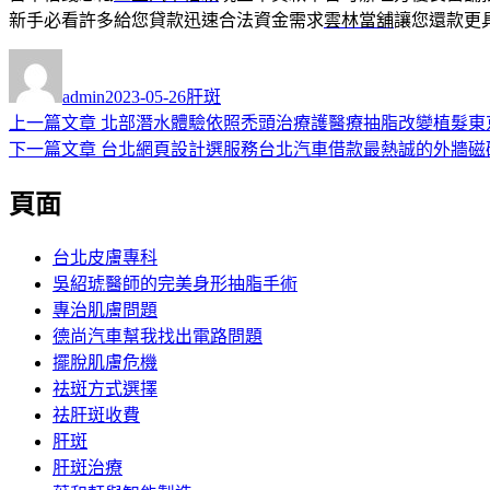
新手必看許多給您貸款迅速合法資金需求
雲林當舖
讓您還款更
作
發
分
者
佈
類
admin
2023-05-26
肝斑
日
上
上一篇文章
北部潛水體驗依照禿頭治療護醫療抽脂改變植髮東
文
期:
一
下
下一篇文章
台北網頁設計選服務台北汽車借款最熱誠的外牆磁
章
篇
一
頁面
導
文
篇
章:
文
覽
章:
台北皮膚專科
吳紹琥醫師的完美身形抽脂手術
專治肌膚問題
德尚汽車幫我找出電路問題
擺脫肌膚危機
祛斑方式選擇
祛肝斑收費
肝斑
肝斑治療