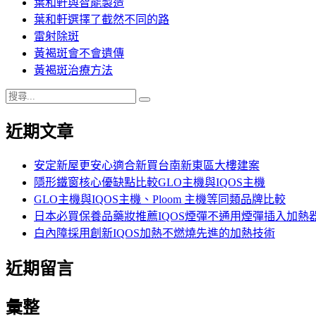
葉和軒與智能製造
葉和軒選擇了截然不同的路
雷射除斑
黃褐斑會不會遺傳
黃褐斑治療方法
搜
搜
尋
尋
近期文章
關
鍵
字:
安定新屋更安心適合新買台南新東區大樓建案
隱形鐵窗核心優缺點比較GLO主機與IQOS主機
GLO主機與IQOS主機、Ploom 主機等同類品牌比較
日本必買保養品藥妝推薦IQOS煙彈不通用煙彈插入加熱
白內障採用創新IQOS加熱不燃燒先進的加熱技術
近期留言
彙整