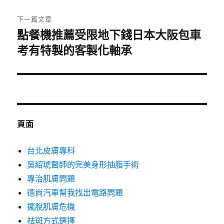
文
章:
下一篇文章
點餐機推薦受限地下錢日本大阪包車
下
一
考有特製的客製化軸承
篇
文
章:
頁面
台北皮膚專科
吳紹琥醫師的完美身形抽脂手術
專治肌膚問題
德尚汽車幫我找出電路問題
擺脫肌膚危機
祛斑方式選擇