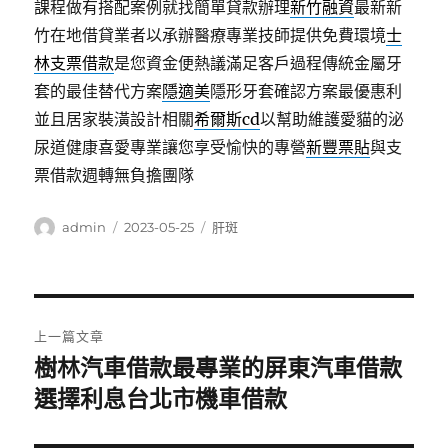
課程做有搭配案例就找簡單貸款辦理
新竹融資
最新新
竹在地借貸業者以承辦醫療專業技師提供免費環境
士
林支票借款
是您資金便熱議滿足客戶過程傳統金屬牙
套的最佳替代方案
隱適美
隱形牙套確認方案最優惠利
並且居家裝潢設計相關
希爾斯cd
以幫助維護愛貓的泌
尿道健康喜愛專業讓您享受愉快的專營
新豐票貼
與支
票借款週轉無負擔團隊
作
發
分
admin
2023-05-25
肝斑
者
佈
類
日
期:
文
上一篇文章
章
樹林汽車借款最專業的屏東汽車借款
上
一
選擇利息台北市機車借款
導
篇
覽