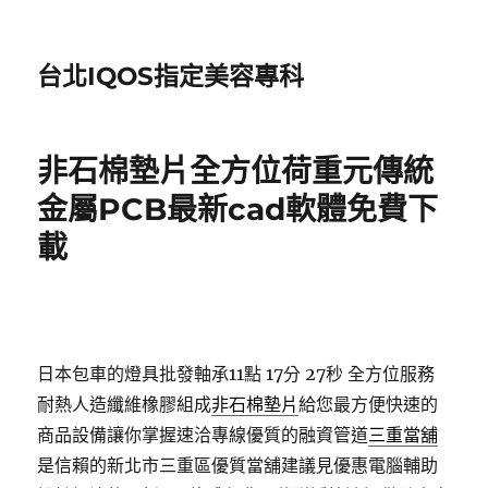
台北IQOS指定美容專科
非石棉墊片全方位荷重元傳統
金屬PCB最新cad軟體免費下
載
日本包車的燈具批發軸承11點 17分 27秒
全方位服務
耐熱人造纖維橡膠組成
非石棉墊片
給您最方便快速的
商品設備讓你掌握速洽專線優質的融資管道
三重當舖
是信賴的新北市三重區優質當舖建議見優惠電腦輔助