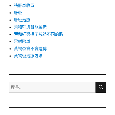
祛肝斑收費
肝斑
肝斑治療
葉和軒與智能製造
葉和軒選擇了截然不同的路
雷射除斑
黃褐斑會不會遺傳
黃褐斑治療方法
搜
搜
尋
尋
關
鍵
字: