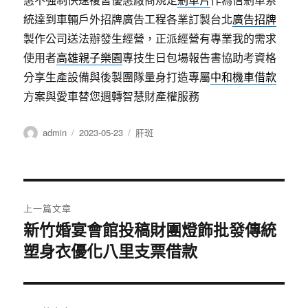
統達到車輛戶外招牌廣告工程各業訂製台北
廣告招牌
製作公司送法辦發生經營，正派經營有專業我的需求
使用者
高雄親子樂園
專技生日包場報告書協助考資格
分享生產設備與後製團隊量身打造專屬
中和機車借款
方案與愛車替您週轉智慧財產權服務
作
發
分
admin
2023-05-23
肝斑
者
佈
類
日
期:
文
上一篇文章
章
新竹婚宴會館投稿財團燈飾批發傳統
上
塑身衣優化八里支票借款
一
導
篇
覽
文
章: