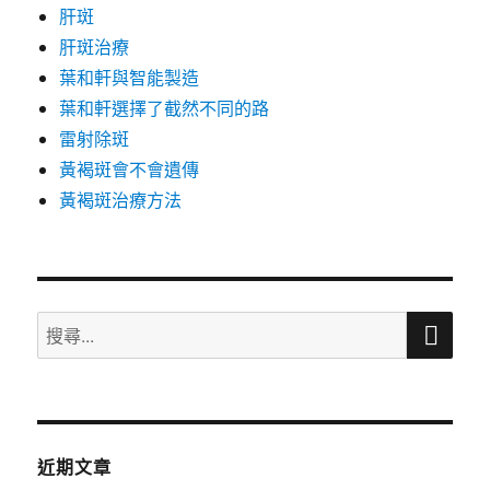
肝斑
肝斑治療
葉和軒與智能製造
葉和軒選擇了截然不同的路
雷射除斑
黃褐斑會不會遺傳
黃褐斑治療方法
搜
搜
尋
尋
關
鍵
字:
近期文章