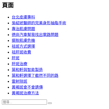
覽
頁面
文
章:
台北皮膚專科
吳紹琥醫師的完美身形抽脂手術
專治肌膚問題
德尚汽車幫我找出電路問題
擺脫肌膚危機
祛斑方式選擇
祛肝斑收費
肝斑
肝斑治療
葉和軒與智能製造
葉和軒選擇了截然不同的路
雷射除斑
黃褐斑會不會遺傳
黃褐斑治療方法
搜
搜
尋