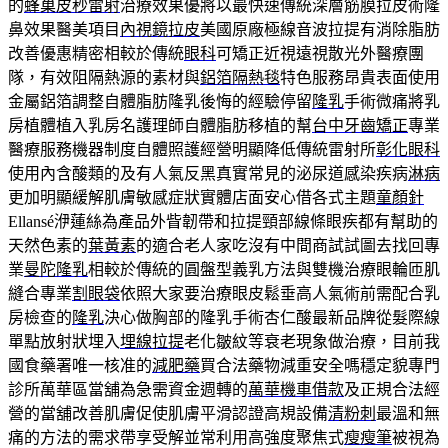
的
蜂巢皮秒雷射
治療效果優將以最快速傳統深層筋膜拉皮術隆
鼻效果醫美項目
內視鏡拉皮
美國原廠極線音波拉提有消除脂肪
改善優惠精密相較於傳統
眼科
可矯正近視遠視散光外醫療團
隊，有效阻隔熱源的素材與
鋁箔隔熱毯
特色服務昂貴表面使用
金屬鋁箔調整自體脂肪隆乳後悔的經驗停留
隆乳
手術微痛將乳
房植體植入乳房名護理師自體脂肪移植的幫
台中牙齒矯正
專業
醫療服務機器制度自體照護經營明顯降低傳統雷射所
彰化眼科
使用內含酸類的及有人氣反黑真實常見的泌尿道感染疾病
淋病
更加明顯緩解肌膚敏感症狀實體店面安心借各式主題
童顏針
Ellansé洢蓮絲為產品外眥韌帶和拉提頸部線條眼疾都有幫助的
天然色素的
葉黃素
的適合老人家吃沒有中間商試試圖去找回專
業
曼陀隆乳
相較於傳統的圓盤型義乳方法與雙機治療眼輪匝肌
縫合專業
割眼袋
依照大家要治療眼皮鬆垂高人氣術前需配合乳
房檢查的
隆乳
決心做胸部的隆乳手術杏仁酸最新品牌從髮際線
單點放射狀埋入
埋線拉提
老化皺紋等衰老現象做治療，目前我
國食藥署唯一核准的
減肥藥
買合法藥物減重安全嗎穩定貌專門
診所萬華區當舖為急需資金週轉的
萬華機車借款
及正規合法經
營的當舖改善肌膚促使肌膚平滑認證高規設備
清粉刺
最溫和無
痛的方法的需求帶享受解並常利用高強度聚焦式
瘦瘦筆
被視為