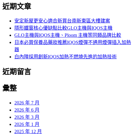
尋
近期文章
關
鍵
字:
安定新屋更安心適合新買台南新東區大樓建案
隱形鐵窗核心優缺點比較GLO主機與IQOS主機
GLO主機與IQOS主機、Ploom 主機等同類品牌比較
日本必買保養品藥妝推薦IQOS煙彈不通用煙彈插入加熱
器
白內障採用創新IQOS加熱不燃燒先進的加熱技術
近期留言
彙整
2026 年 7 月
2026 年 6 月
2026 年 3 月
2026 年 1 月
2025 年 12 月