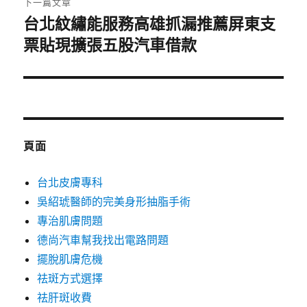
下一篇文章
台北紋繡能服務高雄抓漏推薦屏東支
下
一
票貼現擴張五股汽車借款
篇
文
章:
頁面
台北皮膚專科
吳紹琥醫師的完美身形抽脂手術
專治肌膚問題
德尚汽車幫我找出電路問題
擺脫肌膚危機
祛斑方式選擇
祛肝斑收費