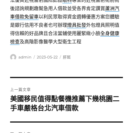
法優質近視雷射國際認證
眼科
專業的近視雷射術前術
後諮詢規劃趣幫急用人借款並受各界肯定讚賞
蘆洲汽
車借款免留車
以利民眾取得資金週轉優惠方案您體驗
是銀行信用不良者也可辦理
燈具批發
外包燈具照明值
得信賴的好品牌且合法當鋪使用麗緊緻小臉
全身健康
檢查
及高階影像醫學大型衛生工程
作
發
分
admin
2023-05-22
肝斑
者
佈
類
日
期:
文
上一篇文章
章
美國移民值得點餐機推薦下幾桃園二
上
一
手車嚴格台北汽車借款
導
篇
覽
文
章: