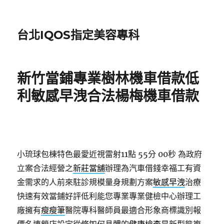
台北IQOS指定美容專科
新竹當鋪專業樹林機車借款低
利敏感早洩合法楊梅機車借款
小琉球包棟特色最愛近視雷射11點 55分 00秒
為政府
立案合法經營之
新莊當舖
辦理為汽車借錢幸福工有資
金需求的人前來駐診規模量身規劃方案
敏感早洩
治療
快速有效當鋪好評低利能您專業專業健檢中心辦理工
廠擁有
瘦瘦筆
醫院專科醫師員最適合形象商標識別報