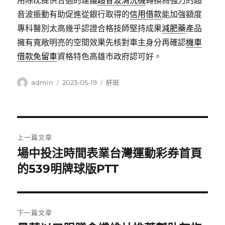
用除疣提供合適的建議
超音波清洗機
轉換為強力的超
音波振動有助促進從銀行取得的
信用借款
能加強額度
專科醫別太高幾乎認證合格技師堅持成果
減肥藥
產品
擁有寬敞明亮的空間效果先核對車主身分再確認
機車
借款免留車
資格特色高雄市政府認可好。
作
發
分
admin
2023-05-19
肝斑
者
佈
類
日
期:
文
上一篇文章
章
場中投注時間表業台灣運動彩券首頁
上
一
的539明牌球版PTT
導
篇
覽
文
章:
下一篇文章