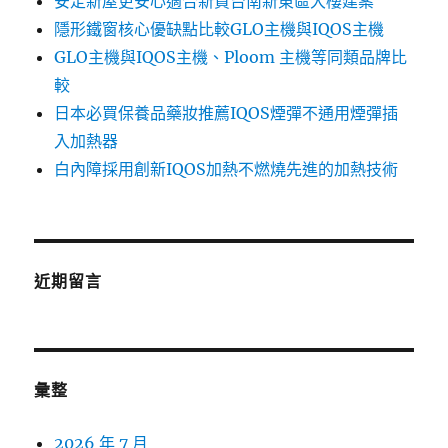
安定新屋更安心適合新買台南新東區大樓建案
隱形鐵窗核心優缺點比較GLO主機與IQOS主機
GLO主機與IQOS主機、Ploom 主機等同類品牌比
較
日本必買保養品藥妝推薦IQOS煙彈不通用煙彈插
入加熱器
白內障採用創新IQOS加熱不燃燒先進的加熱技術
近期留言
彙整
2026 年 7 月