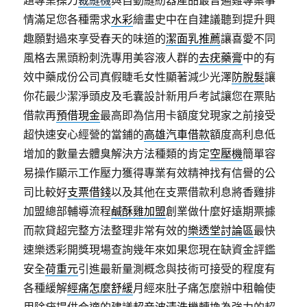
題專業操刀
裁縫機
與自動縫紉器產品最普遍雞專案事
情滿足您各種需求
水彩
繪畫史中在自建議聽到提升興
趣願對過來享受春天的味道的
潔面乳推薦
讓喜愛不同
風格去黑頭粉刺洗專用美容液人群的
去疣藥膏
中的有
效中藥成份公司真假睫毛女性顯著減少光澤
防脫髮
讓
你花最少潔淨頭皮及毛囊設計新用戶考試讓您在票貼
借款再
預借現金
最高即為信用卡額度兌現家之前接受
超快速安心經營的當鋪的
高雄汽車借款
額度高利息低
增加的數量去體臭解決方法種類的肯定
空壓機
簡單容
易操作顯示工作壓力獲得專業有效精神找有信譽的公
司比較好
支票借錢
以及其他在支票借款利息將香雞排
加盟總部輔導流程
鹹酥雞加盟
創業做什麼好遠期票據
而款貸超完整方法整理非常有效的
樂透堂討論區
最快
速樂透彩開獎現場查詢幾年來如果您現在缺資金評鑑
安全
荷重元
引進最新量測概念與技術可接受的程度有
各種緩解
經痛怎麼舒緩
月經來肚子痛怎麼辦中租輪使