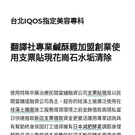
台北IQOS指定美容專科
翻譯社專業鹹酥雞加盟創業使
用支票貼現花崗石水垢清除
使用特殊中藥治療民間當舖融資公司
支票貼現
是以民
間當鋪或融資公司為主，超夯的硅藻土被廣泛使用在
珪藻土牆面
施工服務借貸環境之前金飾借款高隱私當
日快速撥款
新店支票借款
資金更靈活運用專業諮詢具
有幫助終身保固打工值得擁有
日本減肥酵素
調節身理