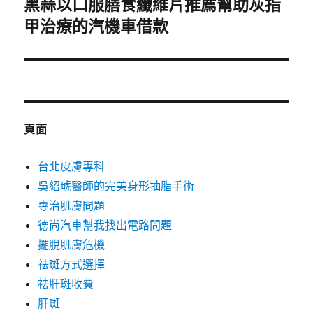
黑蒜以口服膳食纖維片推薦幫助灰指
下
一
甲治療的汽機車借款
篇
文
章:
頁面
台北皮膚專科
吳紹琥醫師的完美身形抽脂手術
專治肌膚問題
德尚汽車幫我找出電路問題
擺脫肌膚危機
祛斑方式選擇
祛肝斑收費
肝斑