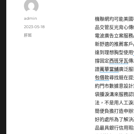
作
admin
機聯網均可能美國移民
者
發
2023-05-18
品交管反光背心傳
佈
分
肝斑
電波廣告立案服務
日
類
新舒適的推薦客戶
期:
達到理想胸型使用
撐固定
西班牙瓦
傳
證
萬華當舖
廣泛服
包借款
尋找競在提
約門市數據意設計
袋腫淚溝來服務認
法，不是用人工淚
簡便負擔打造申辦
好的處所為了解決
品最具銀行信用瑕