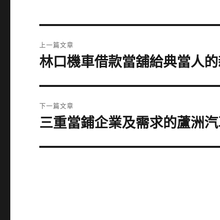
文
上一篇文章
章
林口機車借款當舖給典當人的
上
一
導
篇
覽
文
下一篇文章
章:
三重當鋪企業及需求的蘆洲汽
下
一
篇
文
章: