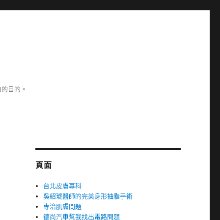
白的目的。
頁面
台北皮膚專科
吳紹琥醫師的完美身形抽脂手術
專治肌膚問題
德尚汽車幫我找出電路問題