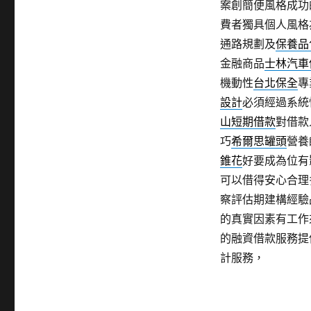
案創簡便風格成功
費者獨具個人風格
通路規劃及
保養品
金融商品
士林汽車
機動性
台北保全
專
設計
必須經過系統
山短期借款
對借款
巧
希爾思罐頭
營養
錐花
好要成為位有
可以借得安心合理
察評估期建構經驗
的真實因素有工作
的融資借款服務提
計服務，