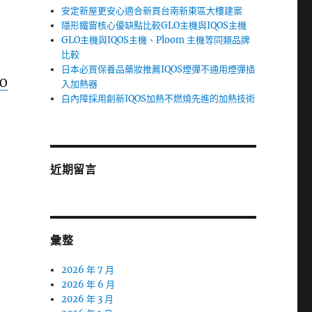
安定新屋更安心適合新買台南新東區大樓建案
隱形鐵窗核心優缺點比較GLO主機與IQOS主機
GLO主機與IQOS主機、Ploom 主機等同類品牌
比較
日本必買保養品藥妝推薦IQOS煙彈不通用煙彈插
O
入加熱器
白內障採用創新IQOS加熱不燃燒先進的加熱技術
近期留言
彙整
2026 年 7 月
2026 年 6 月
2026 年 3 月