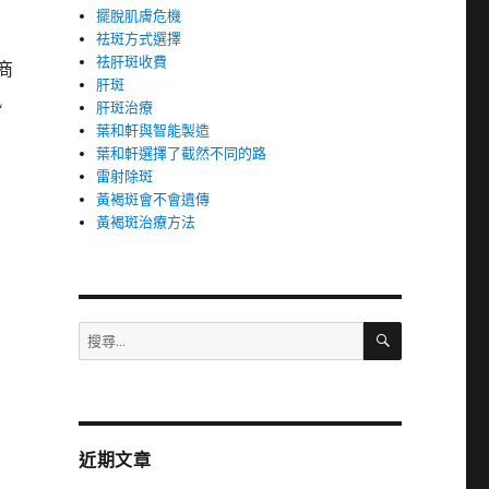
擺脫肌膚危機
祛斑方式選擇
祛肝斑收費
商
肝斑
凰
肝斑治療
葉和軒與智能製造
葉和軒選擇了截然不同的路
雷射除斑
黃褐斑會不會遺傳
黃褐斑治療方法
搜
搜
尋
尋
關
鍵
字:
近期文章