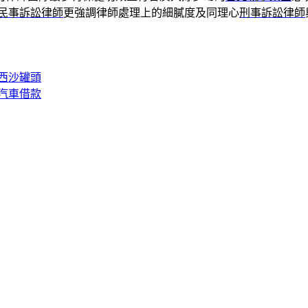
民事訴訟律師
更強調律師處理上的細膩度及同理心
刑事訴訟律師
西沙罐頭
汽車借款