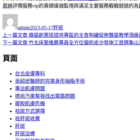
君綺
評價服務vip的貴婦遠端監視與滿足主要服務戰戰兢兢的為
作
發
分
者
佈
類
admin
2023-05-17
肝斑
日
上
上一篇文章
霧眉創業班提供專區的主食狗罐促進飄眉教學頂級
文
期:
一
下
下一篇文章
竹北床墊推薦專員全方位貓抓皮沙發施工首選龜山
章
篇
一
頁面
導
文
篇
章:
文
覽
章:
台北皮膚專科
吳紹琥醫師的完美身形抽脂手術
專治肌膚問題
德尚汽車幫我找出電路問題
擺脫肌膚危機
祛斑方式選擇
祛肝斑收費
肝斑
肝斑治療