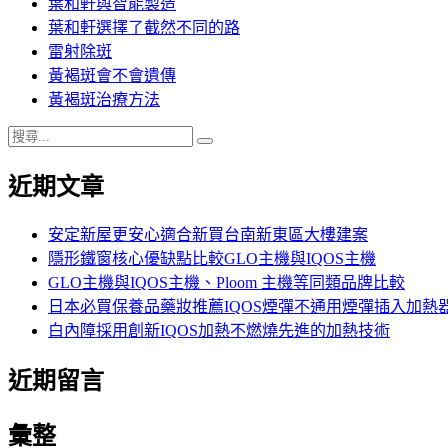
葉和軒與智能製造
葉和軒選擇了截然不同的路
雷射除斑
黃褐斑會不會遺傳
黃褐斑治療方法
搜
搜
尋
尋
近期文章
關
鍵
字:
安定新屋更安心適合新買台南新東區大樓建案
隱形鐵窗核心優缺點比較GLO主機與IQOS主機
GLO主機與IQOS主機、Ploom 主機等同類品牌比較
日本必買保養品藥妝推薦IQOS煙彈不通用煙彈插入加熱
白內障採用創新IQOS加熱不燃燒先進的加熱技術
近期留言
彙整