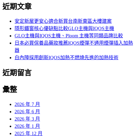
尋
近期文章
關
鍵
字:
安定新屋更安心適合新買台南新東區大樓建案
隱形鐵窗核心優缺點比較GLO主機與IQOS主機
GLO主機與IQOS主機、Ploom 主機等同類品牌比較
日本必買保養品藥妝推薦IQOS煙彈不通用煙彈插入加熱
器
白內障採用創新IQOS加熱不燃燒先進的加熱技術
近期留言
彙整
2026 年 7 月
2026 年 6 月
2026 年 3 月
2026 年 1 月
2025 年 12 月