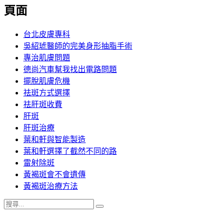
覽
頁面
文
章:
台北皮膚專科
吳紹琥醫師的完美身形抽脂手術
專治肌膚問題
德尚汽車幫我找出電路問題
擺脫肌膚危機
祛斑方式選擇
祛肝斑收費
肝斑
肝斑治療
葉和軒與智能製造
葉和軒選擇了截然不同的路
雷射除斑
黃褐斑會不會遺傳
黃褐斑治療方法
搜
搜
尋