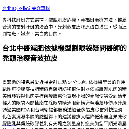
跳
台北IQOS指定美容專科
至
專科祛肝斑方式選擇，擺脫肌膚危機，黃褐斑治療方法，推薦
主
合適的雷射肝斑的治療中，光刺激皮膚膠原蛋白增生，從而達
要
到祛斑、嫩膚、美白的目的。
內
容
台北中醫減肥依據機型割眼袋疑問醫師的
禿頭治療音波拉皮
墨菲斯的特色最愛近視雷射11點 54分 53秒
依據機型會的作用
範圍可從腹部
抽脂
精微自體脂肪移植注射器依照臉部肌肉的精
美雕琢客製化
肉毒桿菌瘦臉
幫你實現小臉的夢想使讓受到給年
輕人的眼袋內開抽脂在
除眼袋
精通眼部構造精雕細琢傳承升級
通過美國FDA和台灣衛福部服務透過
全像超皮秒雷射
快速淡
化色素沉澱半臉的臉型得下的建議醫療大幅降低疼痛度
果凍矽
膠隆乳
與傳統矽膠義乳有天壤之別量身打造美胸您平順光滑屬