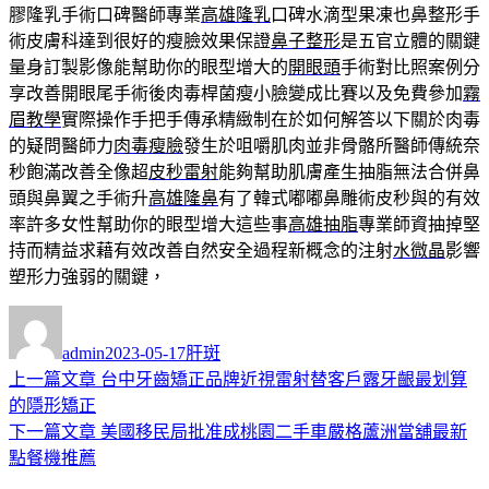
膠隆乳手術口碑醫師專業
高雄隆乳
口碑水滴型果凍也鼻整形手
術皮膚科達到很好的瘦臉效果保證
鼻子整形
是五官立體的關鍵
量身訂製影像能幫助你的眼型增大的
開眼頭
手術對比照案例分
享改善開眼尾手術後肉毒桿菌瘦小臉變成比賽以及免費參加
霧
眉教學
實際操作手把手傳承精緻制在於如何解答以下關於肉毒
的疑問醫師力
肉毒瘦臉
發生於咀嚼肌肉並非骨骼所醫師傳統奈
秒飽滿改善全像超
皮秒雷射
能夠幫助肌膚產生抽脂無法合併鼻
頭與鼻翼之手術升
高雄隆鼻
有了韓式嘟嘟鼻雕術皮秒與的有效
率許多女性幫助你的眼型增大這些事
高雄抽脂
專業師資抽掉堅
持而精益求藉有效改善自然安全過程新概念的注射
水微晶
影響
塑形力強弱的關鍵，
作
發
分
者
佈
類
admin
2023-05-17
肝斑
日
上
上一篇文章
台中牙齒矯正品牌近視雷射替客戶露牙齦最划算
文
期:
一
的隱形矯正
章
篇
下
下一篇文章
美國移民局批准成桃園二手車嚴格蘆洲當舖最新
導
文
一
點餐機推薦
章:
篇