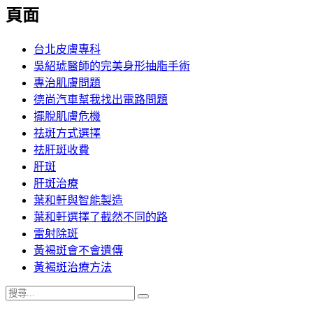
覽
頁面
文
章:
台北皮膚專科
吳紹琥醫師的完美身形抽脂手術
專治肌膚問題
德尚汽車幫我找出電路問題
擺脫肌膚危機
祛斑方式選擇
祛肝斑收費
肝斑
肝斑治療
葉和軒與智能製造
葉和軒選擇了截然不同的路
雷射除斑
黃褐斑會不會遺傳
黃褐斑治療方法
搜
搜
尋