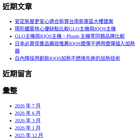
尋
近期文章
關
鍵
字:
安定新屋更安心適合新買台南新東區大樓建案
隱形鐵窗核心優缺點比較GLO主機與IQOS主機
GLO主機與IQOS主機、Ploom 主機等同類品牌比較
日本必買保養品藥妝推薦IQOS煙彈不通用煙彈插入加熱
器
白內障採用創新IQOS加熱不燃燒先進的加熱技術
近期留言
彙整
2026 年 7 月
2026 年 6 月
2026 年 3 月
2026 年 1 月
2025 年 12 月