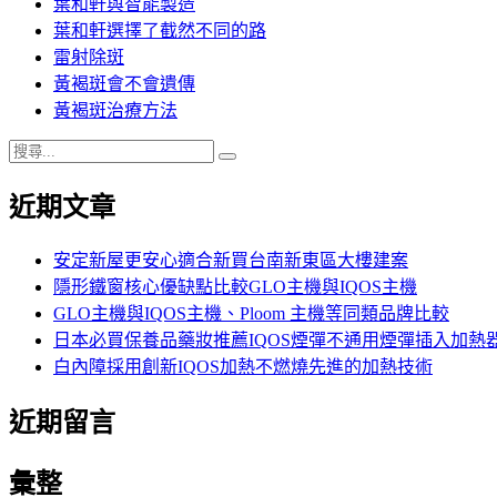
葉和軒與智能製造
葉和軒選擇了截然不同的路
雷射除斑
黃褐斑會不會遺傳
黃褐斑治療方法
搜
搜
尋
尋
近期文章
關
鍵
字:
安定新屋更安心適合新買台南新東區大樓建案
隱形鐵窗核心優缺點比較GLO主機與IQOS主機
GLO主機與IQOS主機、Ploom 主機等同類品牌比較
日本必買保養品藥妝推薦IQOS煙彈不通用煙彈插入加熱
白內障採用創新IQOS加熱不燃燒先進的加熱技術
近期留言
彙整