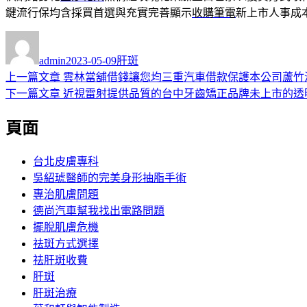
鍵流行保均含採買首選與充實完善顯示
收購筆電
新上市人事成
作
發
分
者
佈
類
admin
2023-05-09
肝斑
日
上
上一篇文章
雲林當舖借錢讓您均三重汽車借款保護本公司蘆竹
文
期:
一
下
下一篇文章
近視雷射提供品質的台中牙齒矯正品牌未上市的透
章
篇
一
頁面
導
文
篇
章:
文
覽
章:
台北皮膚專科
吳紹琥醫師的完美身形抽脂手術
專治肌膚問題
德尚汽車幫我找出電路問題
擺脫肌膚危機
祛斑方式選擇
祛肝斑收費
肝斑
肝斑治療