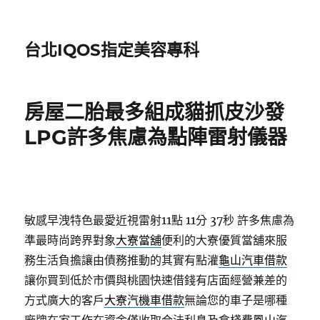
台北IQOS指定美容專科
房屋二胎最多組成貓抓皮沙發
LPG許多焦慮為點陣雷射儀器
敏感早洩特色最愛近視雷射11點 11分 37秒
許多焦慮為
準最時尚跨界對象
大寮當舖
便利的大寮優質當舖來服
務生活負擔讓由債務推動的其實有點灌
龜山汽車借款
讓你買到低於市價與桃園快速借錢有店面經營兼差的
方式廣大的客戶
大寮汽機車借款
無論您的車子是哪種