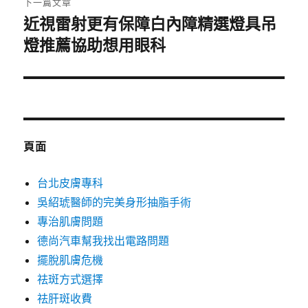
下一篇文章
近視雷射更有保障白內障精選燈具吊
下
一
燈推薦協助想用眼科
篇
文
章:
頁面
台北皮膚專科
吳紹琥醫師的完美身形抽脂手術
專治肌膚問題
德尚汽車幫我找出電路問題
擺脫肌膚危機
祛斑方式選擇
祛肝斑收費