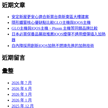
尋
近期文章
關
鍵
字:
安定新屋更安心適合新買台南新東區大樓建案
隱形鐵窗核心優缺點比較GLO主機與IQOS主機
GLO主機與IQOS主機、Ploom 主機等同類品牌比較
日本必買保養品藥妝推薦IQOS煙彈不通用煙彈插入加熱
器
白內障採用創新IQOS加熱不燃燒先進的加熱技術
近期留言
彙整
2026 年 7 月
2026 年 6 月
2026 年 3 月
2026 年 1 月
2025 年 12 月