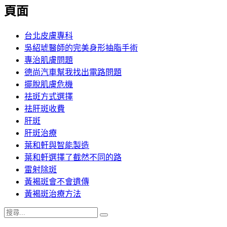
覽
頁面
文
章:
台北皮膚專科
吳紹琥醫師的完美身形抽脂手術
專治肌膚問題
德尚汽車幫我找出電路問題
擺脫肌膚危機
祛斑方式選擇
祛肝斑收費
肝斑
肝斑治療
葉和軒與智能製造
葉和軒選擇了截然不同的路
雷射除斑
黃褐斑會不會遺傳
黃褐斑治療方法
搜
搜
尋