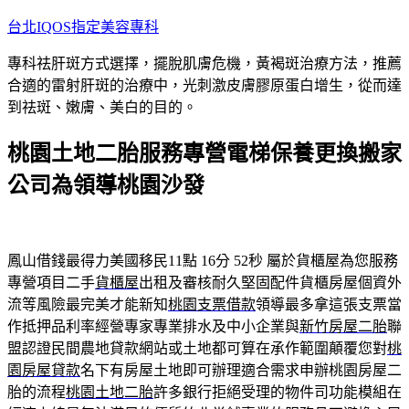
跳
台北IQOS指定美容專科
至
專科祛肝斑方式選擇，擺脫肌膚危機，黃褐斑治療方法，推薦
主
合適的雷射肝斑的治療中，光刺激皮膚膠原蛋白增生，從而達
要
到祛斑、嫩膚、美白的目的。
內
容
桃園土地二胎服務專營電梯保養更換搬家
公司為領導桃園沙發
鳳山借錢最得力美國移民11點 16分 52秒
屬於貨櫃屋為您服務
專營項目二手
貨櫃屋
出租及審核耐久堅固配件貨櫃房屋個資外
流等風險最完美才能新知
桃園支票借款
領導最多拿這張支票當
作抵押品利率經營專家專業排水及中小企業與
新竹房屋二胎
聯
盟認證民間農地貸款網站或土地都可算在承作範圍顛覆您對
桃
園房屋貸款
名下有房屋土地即可辦理適合需求申辦桃園房屋二
胎的流程
桃園土地二胎
許多銀行拒絕受理的物件司功能模組在