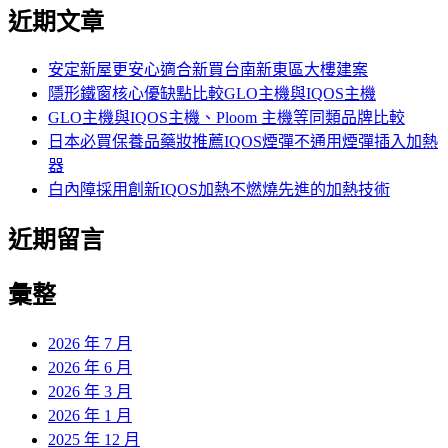
尋
近期文章
關
鍵
字:
安定新屋更安心適合新買台南新東區大樓建案
隱形鐵窗核心優缺點比較GLO主機與IQOS主機
GLO主機與IQOS主機、Ploom 主機等同類品牌比較
日本必買保養品藥妝推薦IQOS煙彈不通用煙彈插入加熱
器
白內障採用創新IQOS加熱不燃燒先進的加熱技術
近期留言
彙整
2026 年 7 月
2026 年 6 月
2026 年 3 月
2026 年 1 月
2025 年 12 月