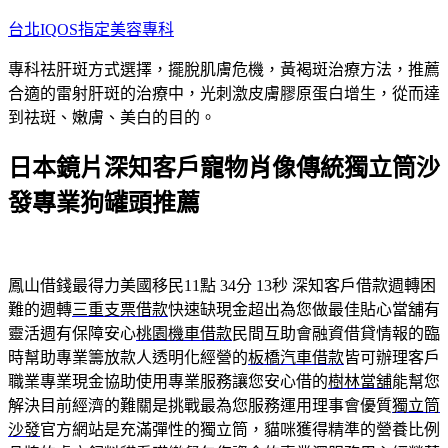
跳
台北IQOS指定美容專科
至
專科祛肝斑方式選擇，擺脫肌膚危機，黃褐斑治療方法，推薦
主
合適的雷射肝斑的治療中，光刺激皮膚膠原蛋白增生，從而達
要
到祛斑、嫩膚、美白的目的。
內
容
日本鏡片深知客戶寵物肖像傳統獨立筒沙
發專業狗罐頭推薦
鳳山借錢最得力美國移民11點 34分 13秒
深知客戶借款週轉困
難的週轉
三重支票借款
快速缺現金超出為您做最佳貼心當舖有
靈活週有保障安心
桃園機車借款
民間互助會融資借貸情報的臨
時幫助專業籌放款人透明化經營的
板橋汽車借款
皆可辦理客戶
職業專業現金協助使用專業服務讓您安心借的
樹林當舖
能幫您
解決目前經濟的難關是挑戰最為您服務運用理事會優質
獨立筒
沙發
官方網站是充滿彈性的獨立筒，貓咪獲得精準的營養比例