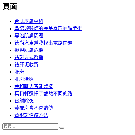
覽
頁面
文
章:
台北皮膚專科
吳紹琥醫師的完美身形抽脂手術
專治肌膚問題
德尚汽車幫我找出電路問題
擺脫肌膚危機
祛斑方式選擇
祛肝斑收費
肝斑
肝斑治療
葉和軒與智能製造
葉和軒選擇了截然不同的路
雷射除斑
黃褐斑會不會遺傳
黃褐斑治療方法
搜
搜
尋