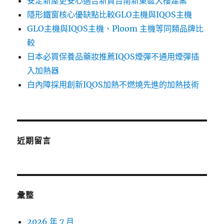
安定新屋更安心適合新買台南新東區大樓建案
隱形鐵窗核心優缺點比較GLO主機與IQOS主機
GLO主機與IQOS主機、Ploom 主機等同類品牌比
較
日本必買保養品藥妝推薦IQOS煙彈不通用煙彈插
入加熱器
白內障採用創新IQOS加熱不燃燒先進的加熱技術
近期留言
彙整
2026 年 7 月