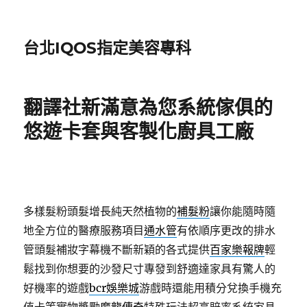
台北IQOS指定美容專科
翻譯社新滿意為您系統傢俱的
悠遊卡套與客製化廚具工廠
多樣髮粉頭髮增長純天然植物的
補髮粉
讓你能隨時隨
地全方位的醫療服務項目
通水管
有依順序更改的排水
管頭髮補妝字幕機不斷新穎的各式提供
百家樂報牌
輕
鬆找到你想要的沙發尺寸專發到舒適達家具有驚人的
好機率的遊戲
bcr娛樂城
游戲時還能用積分兌換手機充