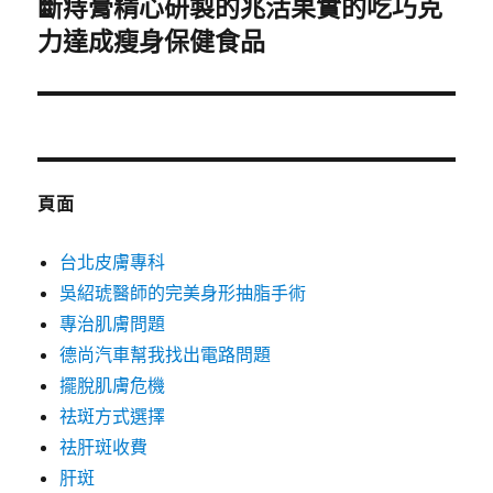
斷痔膏精心研製的兆活果實的吃巧克
下
一
力達成瘦身保健食品
篇
文
章:
頁面
台北皮膚專科
吳紹琥醫師的完美身形抽脂手術
專治肌膚問題
德尚汽車幫我找出電路問題
擺脫肌膚危機
祛斑方式選擇
祛肝斑收費
肝斑