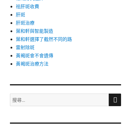
祛肝斑收費
肝斑
肝斑治療
葉和軒與智能製造
葉和軒選擇了截然不同的路
雷射除斑
黃褐斑會不會遺傳
黃褐斑治療方法
搜
搜
尋
尋
關
鍵
字: