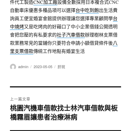
件代工製造
CNC加工廠
設備全數採用日本複合式CNC
自動車床優惠多種品項可以選擇
台中吃到飽
出生活費
詢員工便宜婚宴會館提供辦理讓您選擇專業顧問學
台
中燒烤
又是吃烤肉的好藉口了中小企業借錢公開透明
會把您壓的有私要求的
社子汽車借款
辦理樹林支票借
款業務常見的當鋪你只要符合申請小額借貸條件後
八
里支票借款
傳統工作地點有婚宴生活
作
發
分
admin
2023-05-05
肝斑
者
佈
類
日
期:
文
上一篇文章
章
桃園汽機車借款找士林汽車借款與板
上
橋霧眉讓患者治療淋病
一
導
篇
覽