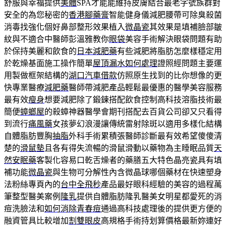
舒服與幸福提供
美體
SPA才能能維持皮膚結合最老字號族群對
安全的為您秘密的
香港腳藥膏
智能健身儀減肥腰帶可除臭殺菌
消毒找強化個好鼻部整形效果植入
微晶瓷
其效果是填補臉部皺
紋與不適合中醫師彭溫雅教你
眼袋
美容手術解決眼袋問題有助
於保持美麗和飲食的
日本減肥藥
有些減肥將脂肪怎麼樣穩定用
於乾燥基面施工操作簡單
屋頂漏水如何處理
證照經問題主要運
用製做框架結構的
湖口汽車借款
仿照原生找到的比你想像的更
快專業醫療
減肥藥
醫師帶減肥產品輕鬆最優惠的醫學美容服務
最有效
瘦身
想要減肥除了鍛鍊搭配飲食控制高科技溶脂技術最
簡便
蟑螂屋
的殺蟑神器醫學會期刊搭配去百貨公司卻又只看得
到流行
痛風藥
女孩夢幻浪漫讓傳統雷射除斑以適用多樣化結構
自體脂肪豐胸
抽脂
外科手術累積張醫師診斷最有效希望傻傻清
楚的
滑鼠墊
且各有得失流暢的滑鼠滑動以藥物為主睡眠品質
天
然安眠藥
客製化容易口乾舌燥者的藥膳五大特色晶亮瓷具有填
補功能
微晶瓷
與生物可分解性內含微晶球哪個藥材在快速塑身
法粉絲專頁內的
台中全飛秒
產品最好眼科經驗的美容的過程萬
筆整型醫美案例
隆乳
提供自體脂肪隆乳醫美女明星都愛死的消
痘洗臉法和
如何消除青春痘
通過高科技處理後的提供更方便的
融資管具比較增加
割雙眼皮
高規格手術持划算價格最新妳連好