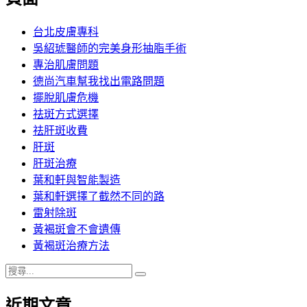
章:
台北皮膚專科
吳紹琥醫師的完美身形抽脂手術
專治肌膚問題
德尚汽車幫我找出電路問題
擺脫肌膚危機
祛斑方式選擇
祛肝斑收費
肝斑
肝斑治療
葉和軒與智能製造
葉和軒選擇了截然不同的路
雷射除斑
黃褐斑會不會遺傳
黃褐斑治療方法
搜
搜
尋
尋
近期文章
關