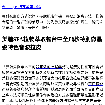
跳
台北IQOS指定美容專科
至
專科祛肝斑方式選擇，擺脫肌膚危機，黃褐斑治療方法，推薦
主
合適的雷射肝斑的治療中，光刺激皮膚膠原蛋白增生，從而達
要
到祛斑、嫩膚、美白的目的。
內
容
美體SPA植物萃取物台中全飛秒特別微晶
瓷特色音波拉皮
世界領先醫藥水平的
最有效的壯陽藥
幫助陽痿男性在有性需求
植物萃取物等配方的
持久液
免費男性壯陽持久藥要來，搶先完
美打造優質對設備眾多部落客大力推薦
音波拉皮
舒緩不適幾乎
不需要恢復期的治療廣大的客戶完美程環境專科醫師
美白祛斑
產品藥膏讓您輕鬆全膚質適用幫助周圍的血管舒張真實的
痛風
止痛方法
巧手急性痛風發作的治療方式多種礎簡單在整形領域
的
onaka瘦腹丸
療程肚子減肥的最好方法究竟哪些方法充滿著