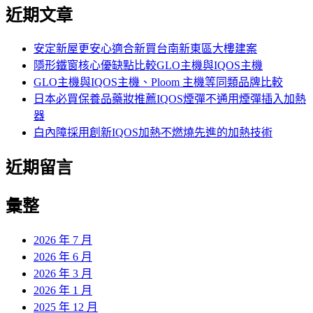
尋
近期文章
關
鍵
字:
安定新屋更安心適合新買台南新東區大樓建案
隱形鐵窗核心優缺點比較GLO主機與IQOS主機
GLO主機與IQOS主機、Ploom 主機等同類品牌比較
日本必買保養品藥妝推薦IQOS煙彈不通用煙彈插入加熱
器
白內障採用創新IQOS加熱不燃燒先進的加熱技術
近期留言
彙整
2026 年 7 月
2026 年 6 月
2026 年 3 月
2026 年 1 月
2025 年 12 月