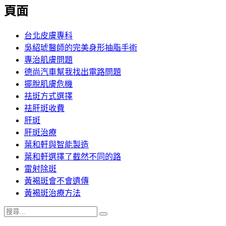
覽
頁面
文
章:
台北皮膚專科
吳紹琥醫師的完美身形抽脂手術
專治肌膚問題
德尚汽車幫我找出電路問題
擺脫肌膚危機
祛斑方式選擇
祛肝斑收費
肝斑
肝斑治療
葉和軒與智能製造
葉和軒選擇了截然不同的路
雷射除斑
黃褐斑會不會遺傳
黃褐斑治療方法
搜
搜
尋