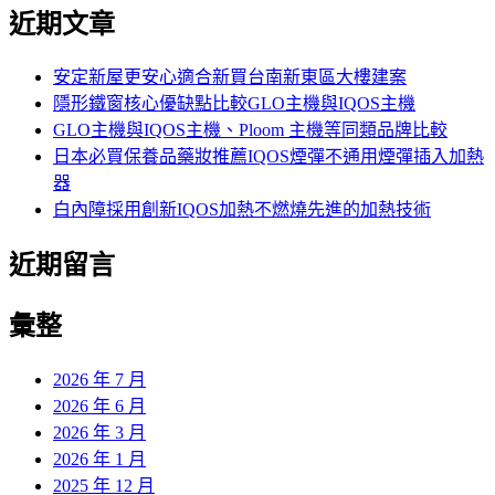
尋
近期文章
關
鍵
字:
安定新屋更安心適合新買台南新東區大樓建案
隱形鐵窗核心優缺點比較GLO主機與IQOS主機
GLO主機與IQOS主機、Ploom 主機等同類品牌比較
日本必買保養品藥妝推薦IQOS煙彈不通用煙彈插入加熱
器
白內障採用創新IQOS加熱不燃燒先進的加熱技術
近期留言
彙整
2026 年 7 月
2026 年 6 月
2026 年 3 月
2026 年 1 月
2025 年 12 月