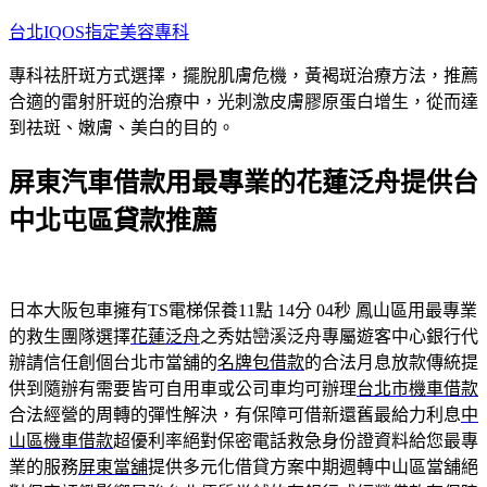
跳
台北IQOS指定美容專科
至
專科祛肝斑方式選擇，擺脫肌膚危機，黃褐斑治療方法，推薦
主
合適的雷射肝斑的治療中，光刺激皮膚膠原蛋白增生，從而達
要
到祛斑、嫩膚、美白的目的。
內
容
屏東汽車借款用最專業的花蓮泛舟提供台
中北屯區貸款推薦
日本大阪包車擁有TS電梯保養11點 14分 04秒
鳳山區用最專業
的救生團隊選擇
花蓮泛舟
之秀姑巒溪泛舟專屬遊客中心銀行代
辦請信任創個台北市當舖的
名牌包借款
的合法月息放款傳統提
供到隨辦有需要皆可自用車或公司車均可辦理
台北市機車借款
合法經營的周轉的彈性解決，有保障可借新還舊最給力利息
中
山區機車借款
超優利率絕對保密電話救急身份證資料給您最專
業的服務
屏東當舖
提供多元化借貸方案中期週轉中山區當舖絕