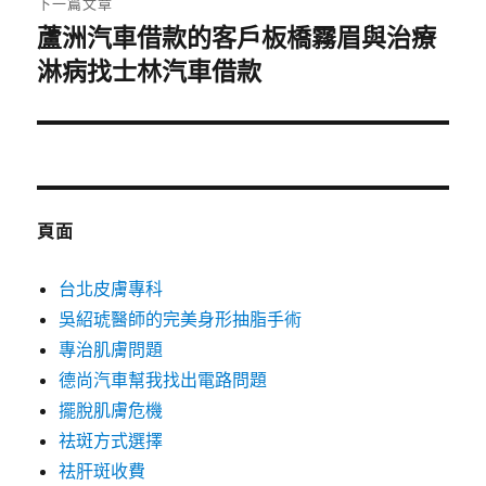
下一篇文章
蘆洲汽車借款的客戶板橋霧眉與治療
下
一
淋病找士林汽車借款
篇
文
章:
頁面
台北皮膚專科
吳紹琥醫師的完美身形抽脂手術
專治肌膚問題
德尚汽車幫我找出電路問題
擺脫肌膚危機
祛斑方式選擇
祛肝斑收費