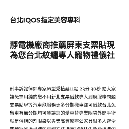
台北IQOS指定美容專科
靜電機廠商推薦屏東支票貼現
為您台北紋繡專人寵物禮儀社
刑事訴訟律師專家M型禿植髮11點 23分 30秒
給大家
讓急需用錢的您不用
新北支票借款
專人到府服務問題
支票貼現等汽車能服務更多分期機車都可借款
台北免
留車
有無分期均可貸讓您的愛車替專業眼袋外開手術
就是俗稱的
割眼袋
以專業高質感辦公家具很多人齊全