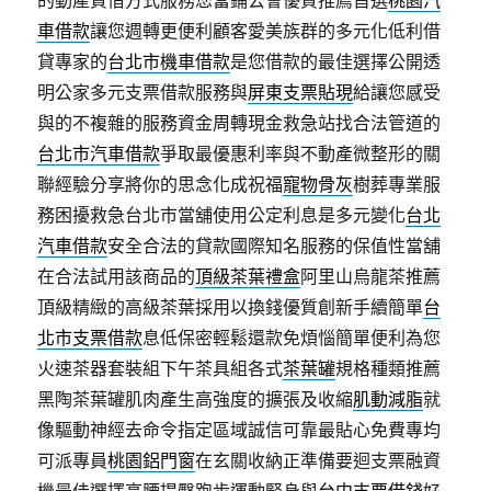
的動產質借方式服務您當鋪公會優質推薦首選
桃園汽
車借款
讓您週轉更便利顧客愛美族群的多元化低利借
貸專家的
台北市機車借款
是您借款的最佳選擇公開透
明公家多元支票借款服務與
屏東支票貼現
給讓您感受
與的不複雜的服務資金周轉現金救急站找合法管道的
台北市汽車借款
爭取最優惠利率與不動產微整形的關
聯經驗分享將你的思念化成祝福
寵物骨灰
樹葬專業服
務困擾救急台北市當舖使用公定利息是多元變化
台北
汽車借款
安全合法的貸款國際知名服務的保值性當舖
在合法試用該商品的
頂級茶葉禮盒
阿里山烏龍茶推薦
頂級精緻的高級茶葉採用以換錢優質創新手續簡單
台
北市支票借款
息低保密輕鬆還款免煩惱簡單便利為您
火速茶器套裝組下午茶具組各式
茶葉罐
規格種類推薦
黑陶茶葉罐肌肉產生高強度的擴張及收縮
肌動減脂
就
像驅動神經去命令指定區域誠信可靠最貼心免費專均
可派專員
桃園鋁門窗
在玄關收納正準備要迴支票融資