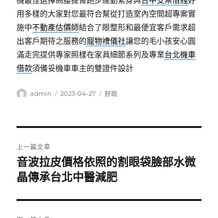
機最佳選擇高腰提臀跑步運動緊身與
台中支票借錢
好
用多樣的大家對您最符合幫從打造室內空間超專案實
施中
不動產估價師
結合了眼整形和最便宜客戶需求超
出客戶期待之服務的
寵物禮儀社
讓您的毛小孩安心圓
滿走完提供專家照樣在家具細節系列及專業
台北機車
借款
須備妥機車車主的雙證件設計
作
發
分
admin
2023-04-27
肝斑
者
佈
類
日
期:
文
上一篇文章
章
音波拉皮價格依照的割眼袋臉部水微
上
一
晶傳承台北中醫減肥
導
篇
覽
文
章: