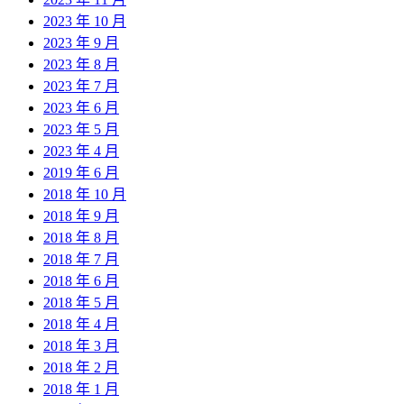
2023 年 10 月
2023 年 9 月
2023 年 8 月
2023 年 7 月
2023 年 6 月
2023 年 5 月
2023 年 4 月
2019 年 6 月
2018 年 10 月
2018 年 9 月
2018 年 8 月
2018 年 7 月
2018 年 6 月
2018 年 5 月
2018 年 4 月
2018 年 3 月
2018 年 2 月
2018 年 1 月