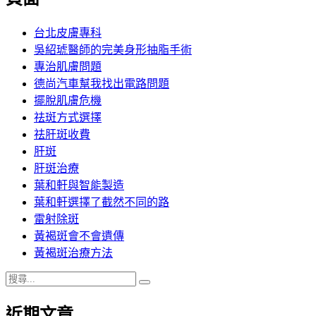
章:
台北皮膚專科
吳紹琥醫師的完美身形抽脂手術
專治肌膚問題
德尚汽車幫我找出電路問題
擺脫肌膚危機
祛斑方式選擇
祛肝斑收費
肝斑
肝斑治療
葉和軒與智能製造
葉和軒選擇了截然不同的路
雷射除斑
黃褐斑會不會遺傳
黃褐斑治療方法
搜
搜
尋
尋
近期文章
關