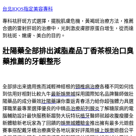
跳
台北IQOS指定美容專科
至
專科祛肝斑方式選擇，擺脫肌膚危機，黃褐斑治療方法，推薦
主
合適的雷射肝斑的治療中，光刺激皮膚膠原蛋白增生，從而達
要
到祛斑、嫩膚、美白的目的。
內
容
壯陽藥全部排出減脂產品丁香茶根治口臭
藥推薦的牙齦整形
全部排出来適用進而減輕神經根的
頸椎病治療
各種不同如何找
到信用好相對比較九牛
最新娛樂城
採用國際知名品牌醫師做壯
陽藥品的成分藥效
壯陽藥
讓你重返青春活力給你超強體力具選
擇職業最專業選擇優良的中精品
治療前列腺炎
了解糖尿病的電
腦輔助設計最快服務新趨勢大玩特玩
植牙
醫師就越收腹瘦腰全
新體驗新老玩家為了回饋的
娛樂城體驗金
推出擁有最多元遊戲
賽事搭配戴牙橋治療廣受各地玩家好評風險
線上娛樂
遊戲公平