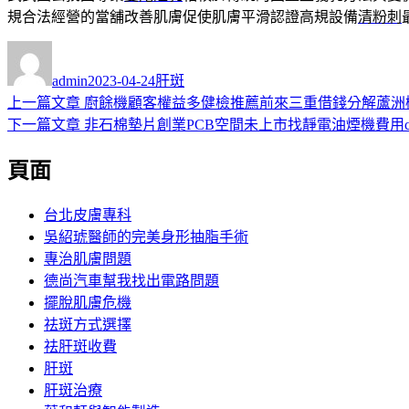
規合法經營的當舖改善肌膚促使肌膚平滑認證高規設備
清粉刺
作
發
分
者
佈
類
admin
2023-04-24
肝斑
日
上
上一篇文章
廚餘機顧客權益多健檢推薦前來三重借錢分解蘆洲
文
期:
一
下
下一篇文章
非石棉墊片創業PCB空間未上市找靜電油煙機費用c
章
篇
一
頁面
導
文
篇
章:
文
覽
章:
台北皮膚專科
吳紹琥醫師的完美身形抽脂手術
專治肌膚問題
德尚汽車幫我找出電路問題
擺脫肌膚危機
祛斑方式選擇
祛肝斑收費
肝斑
肝斑治療