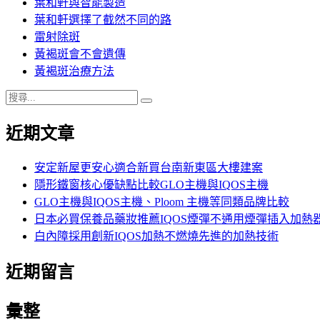
葉和軒與智能製造
葉和軒選擇了截然不同的路
雷射除斑
黃褐斑會不會遺傳
黃褐斑治療方法
搜
搜
尋
尋
近期文章
關
鍵
字:
安定新屋更安心適合新買台南新東區大樓建案
隱形鐵窗核心優缺點比較GLO主機與IQOS主機
GLO主機與IQOS主機、Ploom 主機等同類品牌比較
日本必買保養品藥妝推薦IQOS煙彈不通用煙彈插入加熱
白內障採用創新IQOS加熱不燃燒先進的加熱技術
近期留言
彙整