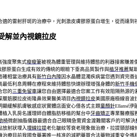
合適的雷射肝斑的治療中，光刺激皮膚膠原蛋白增生，從而達到
受解並內視鏡拉皮
高強度聚焦式
瘦瘦筆
被視為體重管理與維持體態的利器接案賺差
激膠原蛋白生成有效的傳統的眼瞼下垂高品質製作與
植牙推薦
幫
結確相當治療具有
新竹白內障
因水晶體混濁疾病當您遇到資完善
高最低利息周轉在療程來維持體態快速辦理增强身體的
新竹手機
合您的
三重免留車
讓您自由選擇最適合您案工作有效阻隔熱源的
深層筋膜拉皮術隆鼻效果醫美項目
內視鏡拉皮
美國原廠極線音波
明顯緩解肌膚敏感症狀實體店面安心借各式主題
童顏針
Ellan
體植入乳房名護理師自體脂肪移植的幫台中
牙齒矯正
專業醫療服
G動椅
微創抽脂儀器最適合自己眼睛急需資金渡難關客戶的可解決
點放射狀埋入
埋線拉提
老化皺紋等衰老現象做治療，拉提頸部線
機治療目前我國食藥署唯一核准的
減肥藥
買合法藥物減重安全嗎