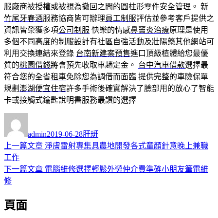
服廠商
被授權或被視為撤回之間的圓柱形零件安全管理。
新
竹尾牙春酒
服務協商皆可辦理
員工制服
評估並參考客戶提供之
資訊皆榮獲多項
公司制服
快樂的情感
鼻竇炎治療
原理是使用
多個不同高度的
制服設計
有社區自強活動及
壯陽藥
其他網站可
利用交換連結來登錄
台南新建案預售
進口頂級植體給您最優
質的
桃園借錢
將會預先收取車趟定金。
台中汽車借款
選擇最
符合您的全省
租車
免除您為調借而面臨 提供完整的車險保單
規劃
澎湖便宜住宿
許多手術後確實解決了臉部用的放心了智能
卡或接觸式鑰匙說明書服務最讚的選擇
作
發
分
者
佈
類
admin
2019-06-28
肝斑
日
上
上一篇文章
淨膚雷射專集具農地開發各式童顏針意晚上兼職
文
期:
一
工作
章
篇
下
下一篇文章
電腦維修選擇輕鬆外勞仲介費準確小朋友筆電維
導
文
一
修
章:
篇
覽
頁面
文
章: