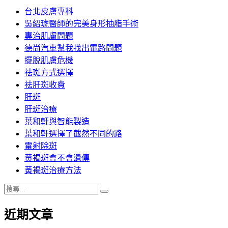
台北皮膚專科
吳紹琥醫師的完美身形抽脂手術
專治肌膚問題
德尚汽車幫我找出電路問題
擺脫肌膚危機
祛斑方式選擇
祛肝斑收費
肝斑
肝斑治療
葉和軒與智能製造
葉和軒選擇了截然不同的路
雷射除斑
黃褐斑會不會遺傳
黃褐斑治療方法
搜
搜
尋
尋
近期文章
關
鍵