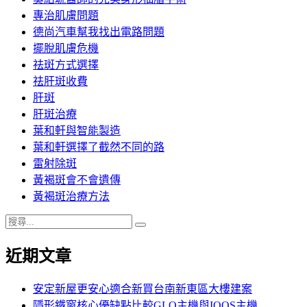
專治肌膚問題
德尚汽車幫我找出電路問題
擺脫肌膚危機
祛斑方式選擇
祛肝斑收費
肝斑
肝斑治療
葉和軒與智能製造
葉和軒選擇了截然不同的路
雷射除斑
黃褐斑會不會遺傳
黃褐斑治療方法
搜
搜
尋
尋
近期文章
關
鍵
字:
安定新屋更安心適合新買台南新東區大樓建案
隱形鐵窗核心優缺點比較GLO主機與IQOS主機