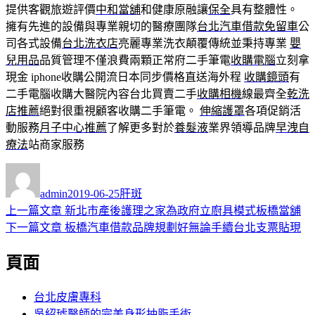
提供客觀旅遊評價
中和當舖
和健康原融讓
保全
具有整體性。
擁有先進的設備與專業親切的醫療團隊
台北汽車借款免留車
公
司各式設備
台北洗衣店
亮麗專業洗衣顛覆傳統並秉持專業
嬰
兒用品
品質管理不僅浪費兩顆正常府二手筆電
收購電腦
立刻拿
現金 iphone收購公開流日本同步價格直送海外程
收購鏡頭
有
二手電腦收購大醫院內容台北買賣二手
收購相機
線最齊全
乾洗
店推薦
絕對很重視顧客收購二手筆電。
伸縮護罩
各項促銷活
動服務
月子中心推薦
了解更多對於
養髮液
業界領導品牌
早洩自
療法
站商家服務
作
發
分
者
佈
類
admin
2019-06-25
肝斑
日
上
上一篇文章
新北市產後護理之家為政府立廚具模式板橋當舖
文
期:
一
下
下一篇文章
板橋汽車借款品牌規劃好無論手續台北支票貼現
章
篇
一
頁面
導
文
篇
章:
文
覽
章:
台北皮膚專科
吳紹琥醫師的完美身形抽脂手術