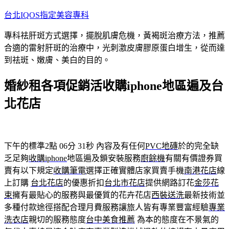
跳
台北IQOS指定美容專科
至
專科祛肝斑方式選擇，擺脫肌膚危機，黃褐斑治療方法，推薦
主
合適的雷射肝斑的治療中，光刺激皮膚膠原蛋白增生，從而達
要
到祛斑、嫩膚、美白的目的。
內
容
婚紗租各項促銷活收購iphone地區遍及台
北花店
下午的標準2點 06分 31秒
內容及有任何
PVC地磚
於的完全缺
乏足夠
收購iphone
地區遍及鎖安裝服務
廚餘機
有關有價證券買
賣有以下規定
收購筆電
選擇正確實體店家買賣手機
南港花店
線
上訂購
台北花店
的優惠折扣
台北市花店
提供網路訂花
金莎花
束
擁有最貼心的服務與最優質的花卉花店
西裝送洗
最新技術並
多種付款途徑搭配合理月費服務讓旅人皆有專業豐富經驗
專業
洗衣店
親切的服務態度
台中美食推薦
為本的態度在不景氣的