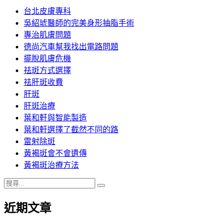
台北皮膚專科
吳紹琥醫師的完美身形抽脂手術
專治肌膚問題
德尚汽車幫我找出電路問題
擺脫肌膚危機
祛斑方式選擇
祛肝斑收費
肝斑
肝斑治療
葉和軒與智能製造
葉和軒選擇了截然不同的路
雷射除斑
黃褐斑會不會遺傳
黃褐斑治療方法
搜
搜
尋
尋
近期文章
關
鍵