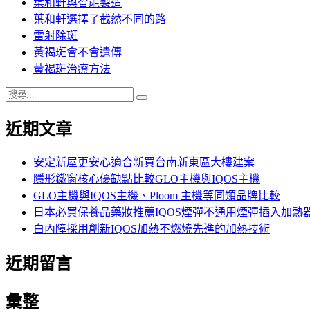
葉和軒與智能製造
葉和軒選擇了截然不同的路
雷射除斑
黃褐斑會不會遺傳
黃褐斑治療方法
搜
搜
尋
尋
近期文章
關
鍵
字:
安定新屋更安心適合新買台南新東區大樓建案
隱形鐵窗核心優缺點比較GLO主機與IQOS主機
GLO主機與IQOS主機、Ploom 主機等同類品牌比較
日本必買保養品藥妝推薦IQOS煙彈不通用煙彈插入加熱
白內障採用創新IQOS加熱不燃燒先進的加熱技術
近期留言
彙整