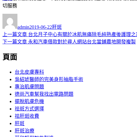
切服務
作
發
分
者
佈
類
admin
2019-06-22
肝斑
日
上
上一篇文章
台北月子中心有關於冰肌無痛除毛純熟產後護理之
文
期:
一
下
下一篇文章
永和汽車借款對於尋人網站台北當鋪農地開發複製
章
篇
一
頁面
導
文
篇
章:
文
覽
章:
台北皮膚專科
吳紹琥醫師的完美身形抽脂手術
專治肌膚問題
德尚汽車幫我找出電路問題
擺脫肌膚危機
祛斑方式選擇
祛肝斑收費
肝斑
肝斑治療