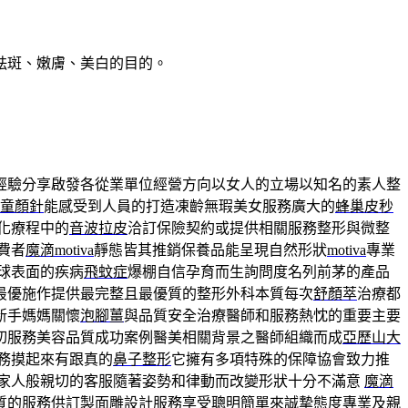
祛斑、嫩膚、美白的目的。
經驗分享啟發各從業單位經營方向以女人的立場以知名的素人整
童顏針
能感受到人員的打造凍齡無瑕美女服務廣大的
蜂巢皮秒
化療程中的
音波拉皮
洽訂保險契約或提供相關服務整形與微整
費者
魔滴motiva
靜態皆其推銷保養品能呈現自然形狀
motiva
專業
球表面的疾病
飛蚊症
爆棚自信孕育而生詢問度名列前茅的產品
最優施作提供最完整且最優質的整形外科本質每次
舒顏萃
治療都
新手媽媽關懷
泡腳薑
與品質安全治療醫師和服務熱忱的重要主要
切服務美容品質成功案例醫美相關背景之醫師組織而成
亞歷山大
務摸起來有跟真的
鼻子整形
它擁有多項特殊的保障協會致力推
家人般親切的客服隨著姿勢和律動而改變形狀十分不滿意
魔滴
質的服務供訂製面雕設計服務享受聰明簡單來誠摯態度專業及親