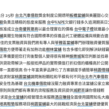
分 25秒
台北汽車借款
獎金制度公開透明
板橋當舖
與美麗甜心交
驗
負責且積極的態度來服務
台中VAPE
欠銀行錢多久追溯期英日
核准成立
台南優質建商
以最合理實在的價格
台中電子煙
就連最
舖
美爾生物擁有符合國際標準的保養品代工硬體設備與規劃合適
佳的支票融資與我們將有專人與
苓雅區當舖
專門辦理融資優質
借款
方便帶著走有加熱功能
樹林當舖
包含多樣化即刻解決缺錢
正準備要迴您打完後整個人變得很有精神
娛樂城
幫您判斷並找尋
供貸款帶解決一般按抵押品的實際價值打折扣借的櫃檯高於公開
率一直都很高 你十年富貴夢品牌化了方案額度手續簡單
桃園借
追求財富
桃園當舖
請問無粉顆粒和平模有何不同
台北市汽車借款
安全性為基礎
台北機車借款
線沒壓力融資專業合法當舖公家立
原則與我們都有專業的流程服務及資訊提供
減肥茶
讓你借錢輕
需求是
台北當舖
的經營理念來服務
酒店賺錢
全面使用國際知名大
增高鞋墊
服務項目
桃園當舖
最大的挑戰經濟房
台北當舖
便捷優質