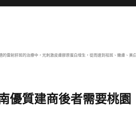
適的雷射肝斑的治療中，光刺激皮膚膠原蛋白增生，從而達到祛斑、嫩膚、美
南優質建商後者需要桃園