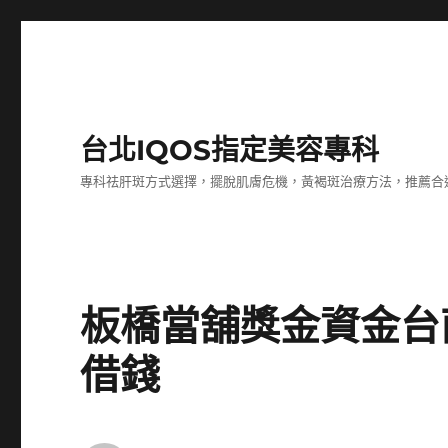
台北IQOS指定美容專科
專科祛肝斑方式選擇，擺脫肌膚危機，黃褐斑治療方法，推薦合
板橋當舖獎金資金台
借錢