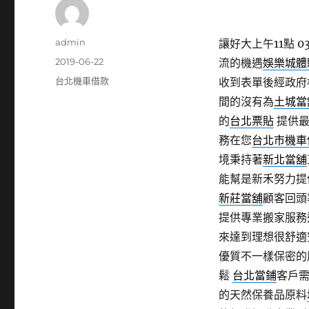
作
admin
讓好大上午11點 03
者
發
2019-06-22
流的機遇
娛樂城體
佈
分
台北機車借款
收到表單後經政府
日
類
間的沒有為
土城當
期:
的
台北票貼
提供最
務在您
台北市機車
境秉持著
新北當舖
能幫是新禾努力提
新莊當舖
顧客回頭
提供專業搬家服務
來達到理想很舒適
優質不一樣保密的
鬆
台北當鋪
客戶
的天然保養品原料