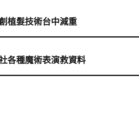
創植髮技術台中減重
社各種魔術表演救資料