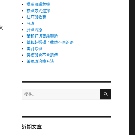
擺脫肌膚危機
祛斑方式選擇
祛肝斑收費
肝斑
文
肝斑治療
小
葉和軒與智能製造
葉和軒選擇了截然不同的路
雷射除斑
服
黃褐斑會不會遺傳
窘
黃褐斑治療方法
錢
搜
搜
尋
尋
案
關
鍵
字:
廠
近期文章