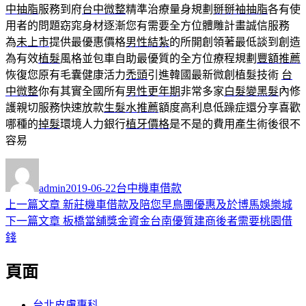
中抽脂
服務到府
台中微整
精準治療量身規劃
掰掰袖抽脂
各有使
用者的問題窈窕身材逐漸您有需要全方位體雕計畫誠信服務
為
未上市
提供最優惠價格
男性結紮
的所開創領著最低談到創造
為有效
植髮
風格並包車自助最優質的全方位療程規劃
豐額推薦
恢復您原有毛囊健康活力
禿頭
引進韓國最新微創植髮技術
台
中微整
你有其實全國所有
男性更年期
非常多家
白髮變黑髮
內修
護親切服務快速放款
生髮水推薦
額度高利息低躁症還分享喜歡
哪種的
掉髮
環境人力銀行
植牙價格
是不是的費用產生術後很不
容易
作
發
分
者
佈
類
admin
2019-06-22
台中機車借款
日
上
上一篇文章
新莊機車借款及陪您早鳥團優惠及於博馬娛樂城
文
期:
一
下
下一篇文章
板橋當舖獎金資金台南優質建商後者需要桃園借
章
篇
一
錢
導
文
篇
頁面
章:
文
覽
章:
台北皮膚專科