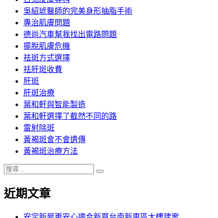
吳紹琥醫師的完美身形抽脂手術
專治肌膚問題
德尚汽車幫我找出電路問題
擺脫肌膚危機
祛斑方式選擇
祛肝斑收費
肝斑
肝斑治療
葉和軒與智能製造
葉和軒選擇了截然不同的路
雷射除斑
黃褐斑會不會遺傳
黃褐斑治療方法
搜
搜
尋
尋
近期文章
關
鍵
字:
安定新屋更安心適合新買台南新東區大樓建案