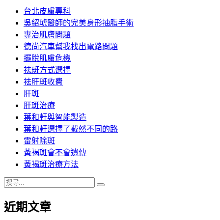
台北皮膚專科
吳紹琥醫師的完美身形抽脂手術
專治肌膚問題
德尚汽車幫我找出電路問題
擺脫肌膚危機
祛斑方式選擇
祛肝斑收費
肝斑
肝斑治療
葉和軒與智能製造
葉和軒選擇了截然不同的路
雷射除斑
黃褐斑會不會遺傳
黃褐斑治療方法
搜
搜
尋
尋
近期文章
關
鍵