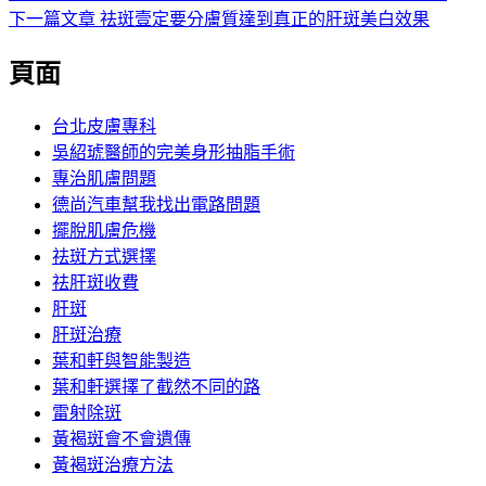
期:
一
下
下一篇文章
祛斑壹定要分膚質達到真正的肝斑美白效果
章
篇
一
頁面
導
文
篇
章:
文
覽
章:
台北皮膚專科
吳紹琥醫師的完美身形抽脂手術
專治肌膚問題
德尚汽車幫我找出電路問題
擺脫肌膚危機
祛斑方式選擇
祛肝斑收費
肝斑
肝斑治療
葉和軒與智能製造
葉和軒選擇了截然不同的路
雷射除斑
黃褐斑會不會遺傳
黃褐斑治療方法