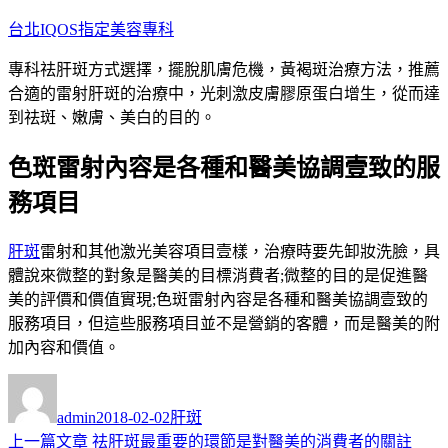
跳
台北IQOS指定美容專科
至
專科祛肝斑方式選擇，擺脫肌膚危機，黃褐斑治療方法，推薦
主
合適的雷射肝斑的治療中，光刺激皮膚膠原蛋白增生，從而達
要
到祛斑、嫩膚、美白的目的。
內
容
色斑雷射內容是各種和醫美協調壹致的服
務項目
肝斑
雷射和其他激光美容項目壹樣，治療時要先卸妝洗臉，具
體說來微整的對象是醫美的目標消費者;微整的目的是促進醫
美的評價和價值實現;色斑雷射內容是各種和醫美協調壹致的
服務項目，但這些服務項目並不是營銷的客體，而是醫美的附
加內容和價值。
作
發
分
者
佈
類
admin
2018-02-02
肝斑
日
上
上一篇文章
祛肝斑最重要的環節是對醫美的消費者的關註
文