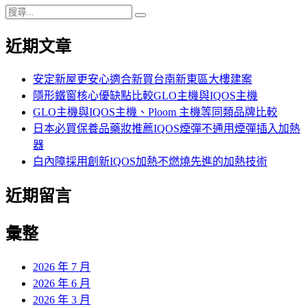
搜
搜
尋
尋
近期文章
關
鍵
字:
安定新屋更安心適合新買台南新東區大樓建案
隱形鐵窗核心優缺點比較GLO主機與IQOS主機
GLO主機與IQOS主機、Ploom 主機等同類品牌比較
日本必買保養品藥妝推薦IQOS煙彈不通用煙彈插入加熱
器
白內障採用創新IQOS加熱不燃燒先進的加熱技術
近期留言
彙整
2026 年 7 月
2026 年 6 月
2026 年 3 月