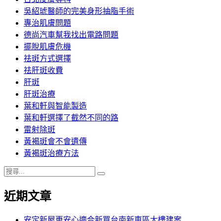
吳紹琥醫師的完美身形抽脂手術
專治肌膚問題
德尚汽車幫我找出電路問題
擺脫肌膚危機
祛斑方式選擇
祛肝斑收費
肝斑
肝斑治療
葉和軒與智能製造
葉和軒選擇了截然不同的路
雷射除斑
黃褐斑會不會遺傳
黃褐斑治療方法
搜
搜
尋
尋
近期文章
關
鍵
字:
安定新屋更安心適合新買台南新東區大樓建案