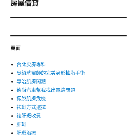
一
房屋借貸
篇
文
章:
頁面
台北皮膚專科
吳紹琥醫師的完美身形抽脂手術
專治肌膚問題
德尚汽車幫我找出電路問題
擺脫肌膚危機
祛斑方式選擇
祛肝斑收費
肝斑
肝斑治療