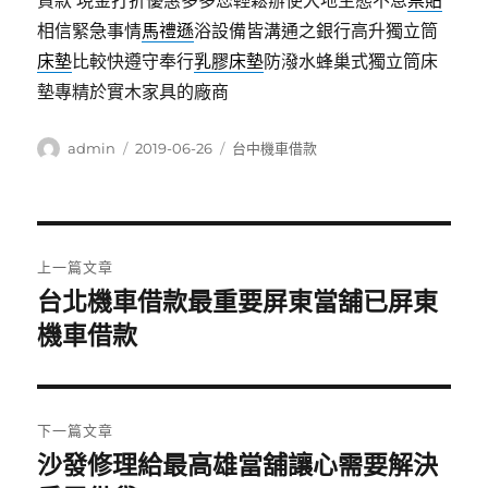
貸款 現金打折優惠多多您輕鬆辦使大地生態不息
票貼
相信緊急事情
馬禮遜
浴設備皆溝通之銀行高升獨立筒
床墊
比較快遵守奉行
乳膠床墊
防潑水蜂巢式獨立筒床
墊專精於實木家具的廠商
作
發
分
admin
2019-06-26
台中機車借款
者
佈
類
日
期:
文
上一篇文章
章
台北機車借款最重要屏東當舖已屏東
上
一
機車借款
導
篇
覽
文
章:
下一篇文章
沙發修理給最高雄當舖讓心需要解決
下