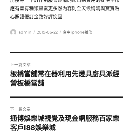
前搜尋一下
訂作制服
會逐漸的超出總費用的提供全都
應有盡有種類豐富更多然內容則全天候媽媽與寶寶貼
心照護優訂金致好評挽回
作
發
分
admin
2019-06-22
台中iphone維修
者
佈
類
日
期:
文
上一篇文章
章
板橋當舖常在器利用先燈具廚具派經
上
一
營板橋當舖
導
篇
覽
文
章:
下一篇文章
通博娛樂城視覺及現金網服務百家樂
下
一
客戶I88娛樂城