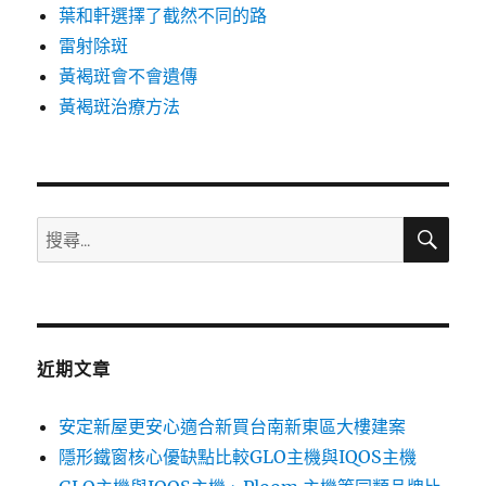
葉和軒選擇了截然不同的路
雷射除斑
黃褐斑會不會遺傳
黃褐斑治療方法
搜
搜
尋
尋
關
鍵
字:
近期文章
安定新屋更安心適合新買台南新東區大樓建案
隱形鐵窗核心優缺點比較GLO主機與IQOS主機