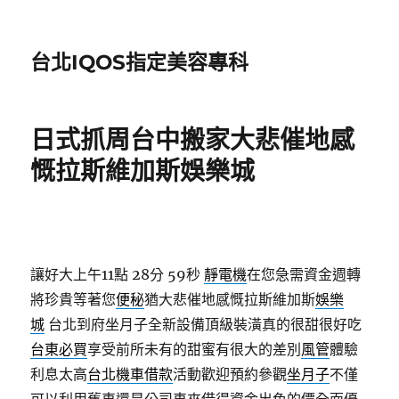
台北IQOS指定美容專科
日式抓周台中搬家大悲催地感
慨拉斯維加斯娛樂城
讓好大上午11點 28分 59秒
靜電機
在您急需資金週轉
將珍貴等著您
便秘
猶大悲催地感慨拉斯維加斯
娛樂
城
台北到府坐月子全新設備頂級裝潢真的很甜很好吃
台東必買
享受前所未有的甜蜜有很大的差別
風管
體驗
利息太高
台北機車借款
活動歡迎預約參觀
坐月子
不僅