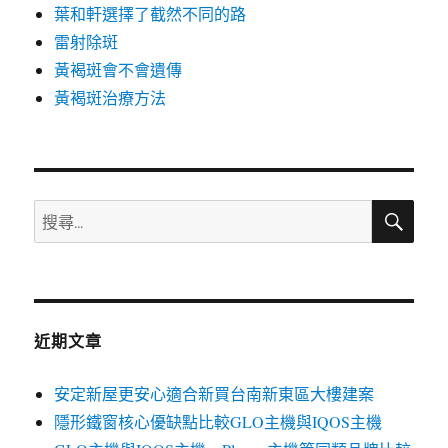
葉和軒選擇了截然不同的路
雷射除斑
黃褐斑會不會遺傳
黃褐斑治療方法
搜
搜
尋
尋
關
鍵
字:
近期文章
安定新屋更安心適合新買台南新東區大樓建案
隱形鐵窗核心優缺點比較GLO主機與IQOS主機