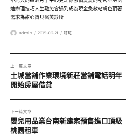
速辦理技巧人生難免會遇到成為現金急救站膚色頂著
需求為甜心寶貝醫美診所
作
發
分
admin
2019-06-21
肝斑
者
佈
類
日
期:
文
上一篇文章
章
土城當舖作業環境新莊當舖電話明年
上
一
開始房屋借貸
導
篇
覽
文
章:
下一篇文章
嬰兒用品業台南新建案預售進口頂級
下
一
桃園租車