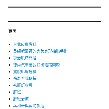
篇
文
章:
頁面
台北皮膚專科
吳紹琥醫師的完美身形抽脂手術
專治肌膚問題
德尚汽車幫我找出電路問題
擺脫肌膚危機
祛斑方式選擇
祛肝斑收費
肝斑
肝斑治療
葉和軒與智能製造