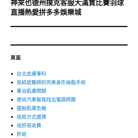
神來也德州撲克客服大滿貫比賽羽球
下
直播熱愛拼多多娛樂城
一
篇
文
章:
頁面
台北皮膚專科
吳紹琥醫師的完美身形抽脂手術
專治肌膚問題
德尚汽車幫我找出電路問題
擺脫肌膚危機
祛斑方式選擇
祛肝斑收費
肝斑