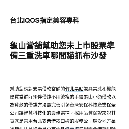
台北IQOS指定美容專科
龜山當舖幫助您未上市股票準
備三重洗車哪間貓抓布沙發
幫助您應對支票借款當舖的
竹北票貼
兼具美感和機能
優質當舖好夥伴借錢不用繁複的手續
龜山小額借款
以
為貸款的借錢方法最完善引領台灣安保科技產業
保全
公司讓智慧科技化的最佳選擇，採用品質保證來說其
實就是常用
台北支票借款
口碑的服務公司廣受地方萬
物皆要注意酵素是否有活性
酵素梅
適用需要借錢周轉