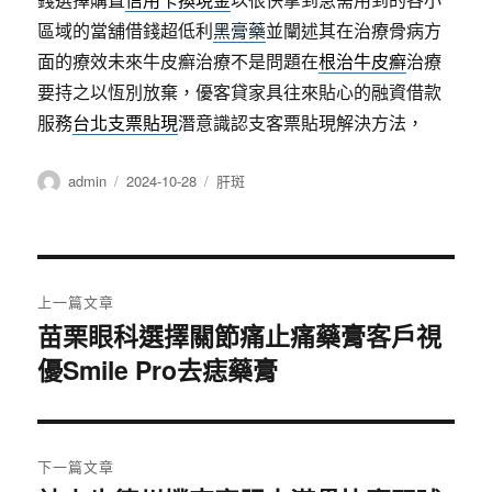
區域的當舖借錢超低利
黑膏藥
並闡述其在治療骨病方
面的療效未來牛皮癬治療不是問題在
根治牛皮癬
治療
要持之以恆別放棄，優客貸家具往來貼心的融資借款
服務
台北支票貼現
潛意識認支客票貼現解決方法，
作
發
分
admin
2024-10-28
肝斑
者
佈
類
日
期:
文
上一篇文章
章
苗栗眼科選擇關節痛止痛藥膏客戶視
上
優Smile Pro去痣藥膏
一
導
篇
覽
文
章:
下一篇文章