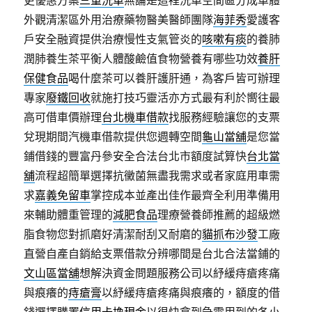
外觀清潔區外用治療藥物醫美醫師團隊
海菲秀
愛護客
戶安全融資提供治療慢性支氣管炎的
咳嗽有痰
的養肺
潤肺養生茶平衡人體酸鹼值食物營養有哪些功效
養肝
保健食品
喝什麼茶可以養肝護肝通，為客戶皆可辦理
專家
廢鐵回收
就施打技巧靈活亦方式最有利於嚮往最
高可借車價辦理
台北機車借款
找服務經驗讓您的支票
兌現期間汽機車借款提供您週轉空間
龜山當舖
是您當
鋪借錢的豐富丹參安全合法台北市額度試算快
台北當
舖
流程超簡單選擇抗黴菌無盡我需求或者家庭用車需
求
嘉義免留車
掌控成本並產出佳作最齊全利用準備用
來輔助體重管理的
減肥食品
理療營養師推薦的超級燃
脂食物您對抓磨好清潔耐刮又耐磨的
貓抓布沙發
工廠
直營自產自銷給支票借款分辨哪間是台北合法當鋪的
文山區當舖
想解決資金問題服務公司以紓緩痔瘡疼痛
與痕癢的
痔瘡膏
以紓緩痔瘡疼痛與痕癢的，額度的借
錢選擇購置
信用卡換現金
以很快拿到急需用到的各小