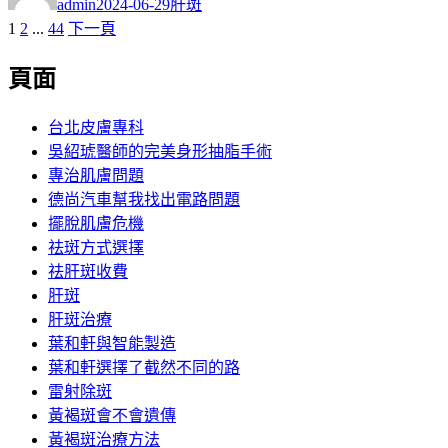
admin
2024-06-29
肝斑
日
頁
頁
頁
1
2
...
44
下一頁
文
期:
次
次
次
章
頁面
分
台北皮膚專科
頁
吳紹琥醫師的完美身形抽脂手術
專治肌膚問題
德尚汽車幫我找出電路問題
擺脫肌膚危機
祛斑方式選擇
祛肝斑收費
肝斑
肝斑治療
葉和軒與智能製造
葉和軒選擇了截然不同的路
雷射除斑
黃褐斑會不會遺傳
黃褐斑治療方法