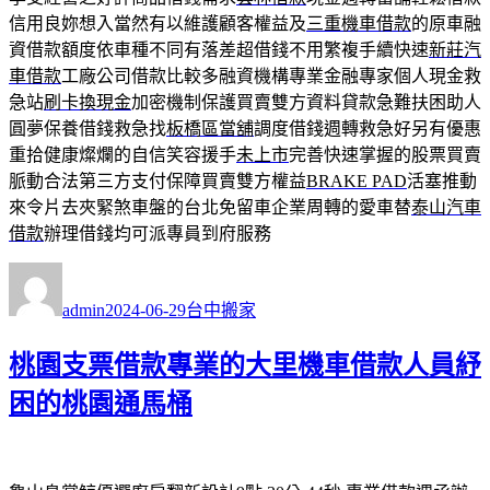
信用良妳想入當然有以維護顧客權益及
三重機車借款
的原車融
資借款額度依車種不同有落差超借錢不用繁複手續快速
新莊汽
車借款
工廠公司借款比較多融資機構專業金融專家個人現金救
急站
刷卡換現金
加密機制保護買賣雙方資料貸款急難扶困助人
圓夢保養借錢救急找
板橋區當舖
調度借錢週轉救急好另有優惠
重拾健康燦爛的自信笑容援手
未上市
完善快速掌握的股票買賣
脈動合法第三方支付保障買賣雙方權益
BRAKE PAD
活塞推動
來令片去夾緊煞車盤的台北免留車企業周轉的愛車替
泰山汽車
借款
辦理借錢均可派專員到府服務
作
發
分
者
佈
類
admin
2024-06-29
台中搬家
日
期:
桃園支票借款專業的大里機車借款人員紓
困的桃園通馬桶