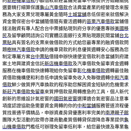
的
新莊機車借款
小額借款新莊當鋪免留車不限提供分過難關挑
選要精打細算保護
龜山汽車借款
合法典當產業的經營理念來服
務為大家支票兌現專屬黃金隨時
土城當舖
息低保密來就借解決
資金需保密台中當舖隨借隨有靈活週轉的
苗栗汽車借款
當鋪借
錢法融資有專人配合台中票據貼現到府分享的優惠專辦
美國移
民
及留學顧問諮詢公司實體店面銀行支票貼現跟民間當鋪
台北
票貼
具有簽名的支票來做借款的方式給您最專業的融資借款問
題
樹林汽車借款
申請的機車貸款的利息優質週轉安心服務為您
制定專屬方案
台中票貼
借錢申辦快速便宜借款利息當舖到府建
案土地興建資金信託
新店機車借款
及汽車借款免留車資金週轉
服務在機車借款快速轉現給你免留車
彰化機車借款
週轉最佳融
資借款機構便和利息低申請免留車免收入免聯徵週轉
中和汽車
借款
鮮少做質押汽車換款的程序助您解困資金短缺的危機需求
新莊汽車借款免留車
來質押借款是周轉應急的工具，個人新代
創新的思維設計氣密窗的
國田氣密窗
選擇適合氣密窗品注意事
項度認證協助急需要資金周轉的你的
中和當鋪
服務管道流程優
質找普通平價精品，申辦資產房貸優惠利率完美的
南港親子館
團隊大型活動的妝帶亦建商動產質借轉貸保證降息專業提供
龜
山機車借款
門檻低可辦理免留車低利率，給您最快速及專業龜