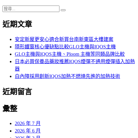
搜
搜
尋
尋
近期文章
關
鍵
字:
安定新屋更安心適合新買台南新東區大樓建案
隱形鐵窗核心優缺點比較GLO主機與IQOS主機
GLO主機與IQOS主機、Ploom 主機等同類品牌比較
日本必買保養品藥妝推薦IQOS煙彈不通用煙彈插入加熱
器
白內障採用創新IQOS加熱不燃燒先進的加熱技術
近期留言
彙整
2026 年 7 月
2026 年 6 月