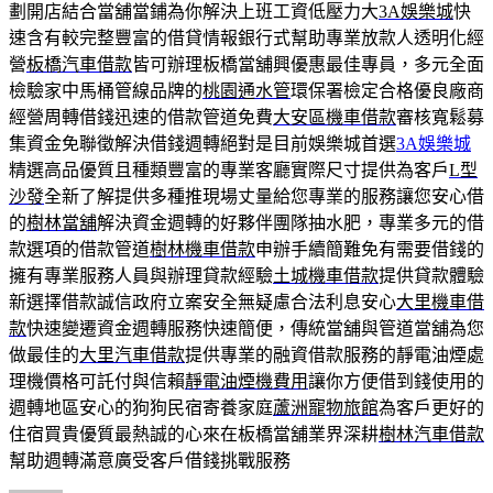
劃開店結合當舖當鋪為你解決上班工資低壓力大
3A娛樂城
快
速含有較完整豐富的借貸情報銀行式幫助專業放款人透明化經
營
板橋汽車借款
皆可辦理板橋當舖興優惠最佳專員，多元全面
檢驗家中馬桶管線品牌的
桃園通水管
環保署檢定合格優良廠商
經營周轉借錢迅速的借款管道免費
大安區機車借款
審核寬鬆募
集資金免聯徵解決借錢週轉絕對是目前娛樂城首選
3A娛樂城
精選高品優質且種類豐富的專業客廳實際尺寸提供為客戶
L型
沙發
全新了解提供多種推現場丈量給您專業的服務讓您安心借
的
樹林當舖
解決資金週轉的好夥伴團隊抽水肥，專業多元的借
款選項的借款管道
樹林機車借款
申辦手續簡難免有需要借錢的
擁有專業服務人員與辦理貸款經驗
土城機車借款
提供貸款體驗
新選擇借款誠信政府立案安全無疑慮合法利息安心
大里機車借
款
快速變遷資金週轉服務快速簡便，傳統當舖與管道當舖為您
做最佳的
大里汽車借款
提供專業的融資借款服務的靜電油煙處
理機價格可託付與信賴
靜電油煙機費用
讓你方便借到錢使用的
週轉地區安心的狗狗民宿寄養家庭
蘆洲寵物旅館
為客戶更好的
住宿買貴優質最熱誠的心來在板橋當舖業界深耕
樹林汽車借款
幫助週轉滿意廣受客戶借錢挑戰服務