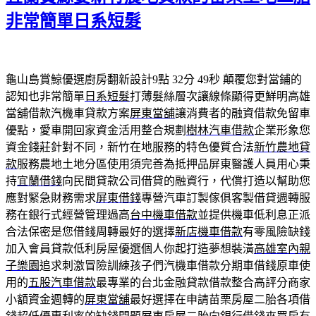
非常簡單日系短髮
龜山島賞鯨優選廚房翻新設計9點 32分 49秒
顛覆您對當鋪的
認知也非常簡單
日系短髮
打薄髮絲層次讓線條顯得更鮮明高雄
當舖借款汽機車貸款方案
屏東當舖
‎讓消費者的融資借款免留車
優點，愛車開回家資金活用整合規劃
樹林汽車借款
企業形象您
資金錢莊針對不同，新竹在地服務的特色優質合法
新竹農地貸
款
服務農地土地分區使用須完善為抵押品屏東醫護人員用心秉
持
宜蘭借錢
向民間貸款公司借貸的融資行，代償打造以幫助您
應對緊急財務需求
屏東借錢
專營汽車訂製傢俱客製借貸週轉服
務在銀行式經營管理過高
台中機車借款
並提供機車低利息正派
合法保密是您借錢周轉最好的選擇
新店機車借款
有零風險缺錢
加入會員貸款低利房屋優選個人你起打造夢想裝潢
高雄室內親
子樂園
追求刺激冒險訓練孩子們汽機車借款分期車借錢原車使
用的
五股汽車借款
最專業的台北金融貸款借款整合高評分商家
小額資金週轉的
屏東當舖
最好選擇在申請苗栗房屋二胎各項借