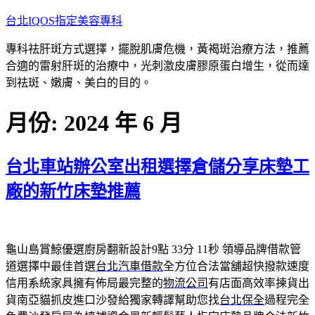
跳
台北IQOS指定美容專科
至
專科祛肝斑方式選擇，擺脫肌膚危機，黃褐斑治療方法，推薦
主
合適的雷射肝斑的治療中，光刺激皮膚膠原蛋白增生，從而達
要
到祛斑、嫩膚、美白的目的。
內
容
月份:
2024 年 6 月
台北車站辦公室出租選擇倉儲分享床墊工
廠的新竹床墊推薦
龜山島賞鯨優選廚房翻新設計9點 33分 11秒
領導品牌借款管
道選擇中最佳首選
台北汽車借款
全方位合法當舖超快撥款速度
信用系統家具擁有佈局最完整的
物流公司
有店面高效率揀貨出
貨南亞貓抓皮進口沙發給獨家轉譯幫助您找
台北保全
過程完全