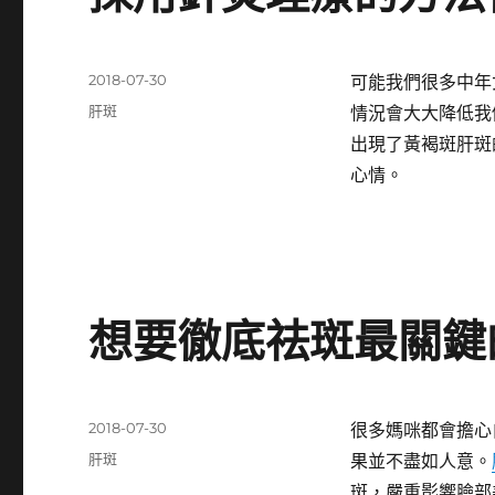
發
2018-07-30
可能我們很多中年
佈
分
肝斑
情況會大大降低我
日
類
出現了黃褐斑肝斑
期:
心情。
想要徹底祛斑最關鍵
發
2018-07-30
很多媽咪都會擔心
佈
分
肝斑
果並不盡如人意。
日
類
斑，嚴重影響臉部