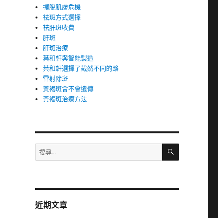
擺脫肌膚危機
祛斑方式選擇
祛肝斑收費
肝斑
肝斑治療
葉和軒與智能製造
葉和軒選擇了截然不同的路
雷射除斑
黃褐斑會不會遺傳
黃褐斑治療方法
搜
搜
尋
尋
關
鍵
字:
近期文章