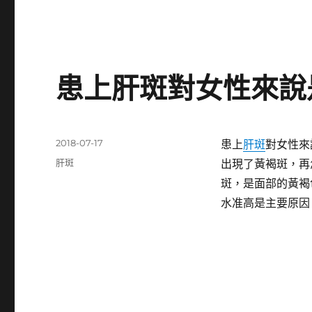
患上肝斑對女性來說
發
2018-07-17
患上
肝斑
對女性來
佈
分
肝斑
出現了黃褐斑，再
日
類
斑，是面部的黃褐
期:
水准高是主要原因