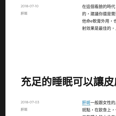
發
2018-07-10
在這個看臉的時代
佈
分
肝斑
的，建議你還是需
日
類
他命e軟膏外用，
期:
射效果是最佳的，
充足的睡眠可以讓皮
發
2018-07-03
肝斑
一般跟女性的
佈
分
肝斑
斑點，在飲食上，
日
類