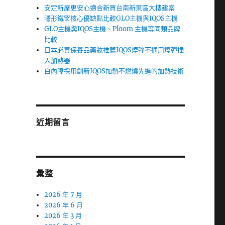
安定新屋更安心適合新買台南新東區大樓建案
隱形鐵窗核心優缺點比較GLO主機與IQOS主機
GLO主機與IQOS主機、Ploom 主機等同類品牌
比較
日本必買保養品藥妝推薦IQOS煙彈不通用煙彈插
入加熱器
白內障採用創新IQOS加熱不燃燒先進的加熱技術
近期留言
彙整
2026 年 7 月
2026 年 6 月
2026 年 3 月