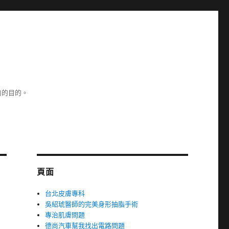
白的目的。
頁面
台北皮膚專科
吳紹琥醫師的完美身形抽脂手術
專治肌膚問題
德尚汽車幫我找出電路問題