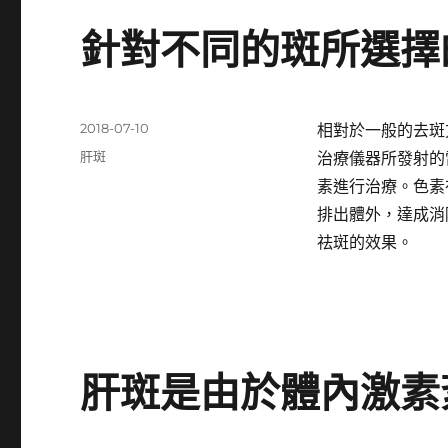
針對不同的斑所選擇
發
2018-07-10
相對於一般的去斑
佈
分
肝斑
治療儀器所發射的
日
類
素進行治療。色素
期:
排出體外，達成消
祛斑的效果。
肝斑是由於體內激素