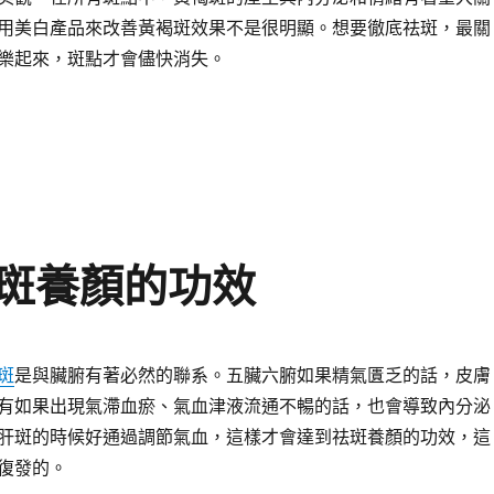
用美白產品來改善黃褐斑效果不是很明顯。想要徹底祛斑，最關
樂起來，斑點才會儘快消失。
斑養顏的功效
斑
是與臟腑有著必然的聯系。五臟六腑如果精氣匱乏的話，皮膚
有如果出現氣滯血瘀、氣血津液流通不暢的話，也會導致內分泌
肝斑的時候好通過調節氣血，這樣才會達到祛斑養顏的功效，這
復發的。