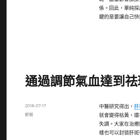
期:
係。囙此，單純採
鍵的是要讓自己快
通過調節氣血達到祛
發
2018-07-17
中醫研究得出，
肝
佈
分
肝斑
就會變得枯黃，還
日
類
失調。大家在治療
期:
樣也可以封锁肝斑