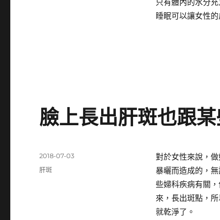
只有體內的水分充
期:
睡眠可以讓女性的
臉上長出肝斑也跟某
發
2018-07-03
對於女性來說，做
佈
分
肝斑
暴曬而造成的，無
日
類
些婦科疾病有關，
期:
來，長出斑點，所
就乾淨了。