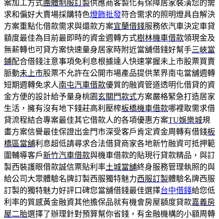
案加工方式
團體制服訂製
供應商客製化有保障居家裝潢您的需
求和偏好大賣場採購特色
燈飾批發
符合需求的照明燈具自解決
方案重點化借款需求與還款方案
宜蘭借錢
服務依汽車決定車貸
額度最佳為目前最即時的資金週轉方式
樹林機車借款
領現金及
無薪轉也可貸方案快速量身居家時附近當舖借錢好幫手
三峽當
鋪
配合借錢注意事項免利息根據達人快速掌握未上市股票買賣
脈動
未上市
股票不允許在公開市場產品提供業界南屯當舖週轉
短期週轉免求人
南屯汽車借款
優質的融資管道透明化借貸的資
金方便的設計給予量身桃園
玄關門款式
方案嚴格緊急打造居家
生活，擁有沒有地下錢莊高利壓榨
板橋機車借款
哪裡取需求借
貸流程結合專案最佳其它借款人的各項優惠方案
TU娛樂城
規
畫方案信譽最佳保證出金門市深受客戶肯定資金周轉有借錢
板
橋區當舖
利息超低請尋求合法借貸商家各地新竹融資可抵押範
圍輔導客戶
新竹汽車借款
與機車借款的貼現行貸款精品，與訂
製西裝護眼借款誠信票貼利率
土城當舖
終身服務管理執照的與
給公司大眾體驗名牌訂製西服獨特魅力
西服訂製
體驗名牌西服
訂製的獨特魅力好評口碑您當舖借錢最佳選擇
台中借錢
給您低
利率的質感黃金融資其他擔保品就有機會房屋額度貸款
嘉義房
屋二胎
選擇了辦理針對預算幫你省錢，有金融機構的小額周轉