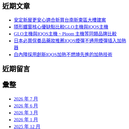
尋
近期文章
關
鍵
字:
安定新屋更安心適合新買台南新東區大樓建案
隱形鐵窗核心優缺點比較GLO主機與IQOS主機
GLO主機與IQOS主機、Ploom 主機等同類品牌比較
日本必買保養品藥妝推薦IQOS煙彈不通用煙彈插入加熱
器
白內障採用創新IQOS加熱不燃燒先進的加熱技術
近期留言
彙整
2026 年 7 月
2026 年 6 月
2026 年 3 月
2026 年 1 月
2025 年 12 月