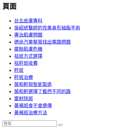
覽
頁面
文
章:
台北皮膚專科
吳紹琥醫師的完美身形抽脂手術
專治肌膚問題
德尚汽車幫我找出電路問題
擺脫肌膚危機
祛斑方式選擇
祛肝斑收費
肝斑
肝斑治療
葉和軒與智能製造
葉和軒選擇了截然不同的路
雷射除斑
黃褐斑會不會遺傳
黃褐斑治療方法
搜
搜
尋