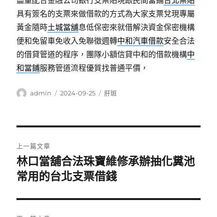
盡量配合金融公司銀行支票貼現跟民間當鋪
台北票貼
具有簽名的支票來做借款的方式為大家支票兌現專屬
黃金隨時
土城當舖
息低保密來就借解決資金保密機構
便和免留車免收入免聯徵週轉
中和汽車借款
安全合法
的借貸管道的程序，團隊小額信貸中和的借款機構
中
和當鋪
服務管道流程優質找普通平價，
作
發
分
admin
2024-09-25
肝斑
者
佈
類
日
期:
文
上一篇文章
章
林口當舖合法珠寶維修承辦抽化糞池
上
一
常用的台北支票借錢
導
篇
覽
文
章: