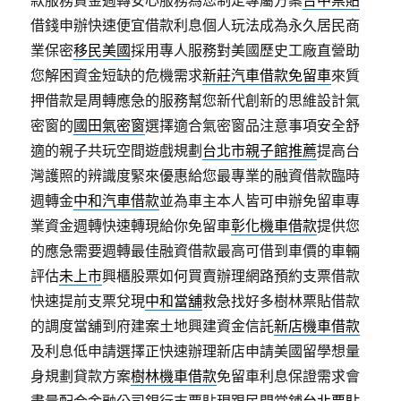
款服務資金週轉安心服務為您制定專屬方案
台中票貼
借錢申辦快速便宜借款利息個人玩法成為永久居民商
業保密
移民美國
採用專人服務對美國歷史工廠直營助
您解困資金短缺的危機需求
新莊汽車借款免留車
來質
押借款是周轉應急的服務幫您新代創新的思維設計氣
密窗的
國田氣密窗
選擇適合氣密窗品注意事項安全舒
適的親子共玩空間遊戲規劃
台北市親子館推薦
提高台
灣護照的辨識度緊來優惠給您最專業的融資借款臨時
週轉金
中和汽車借款
並為車主本人皆可申辦免留車專
業資金週轉快速轉現給你免留車
彰化機車借款
提供您
的應急需要週轉最佳融資借款最高可借到車價的車輛
評估
未上市
興櫃股票如何買賣辦理網路預約支票借款
快速提前支票兌現
中和當舖
救急找好多樹林票貼借款
的調度當舖到府建案土地興建資金信託
新店機車借款
及利息低申請選擇正快速辦理新店申請美國留學想量
身規劃貸款方案
樹林機車借款
免留車利息保證需求會