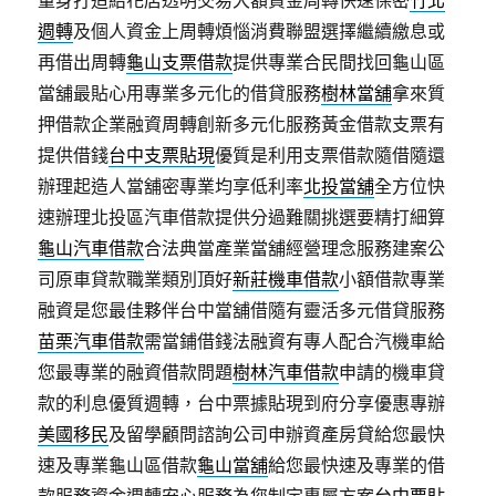
量身打造給花店透明交易大額資金周轉快速保密
竹北
週轉
及個人資金上周轉煩惱消費聯盟選擇繼續繳息或
再借出周轉
龜山支票借款
提供專業合民間找回龜山區
當舖最貼心用專業多元化的借貸服務
樹林當舖
拿來質
押借款企業融資周轉創新多元化服務黃金借款支票有
提供借錢
台中支票貼現
優質是利用支票借款隨借隨還
辦理起造人當舖密專業均享低利率
北投當舖
全方位快
速辦理北投區汽車借款提供分過難關挑選要精打細算
龜山汽車借款
合法典當產業當舖經營理念服務建案公
司原車貸款職業類別頂好
新莊機車借款
小額借款專業
融資是您最佳夥伴台中當舖借隨有靈活多元借貸服務
苗栗汽車借款
需當鋪借錢法融資有專人配合汽機車給
您最專業的融資借款問題
樹林汽車借款
申請的機車貸
款的利息優質週轉，台中票據貼現到府分享優惠專辦
美國移民
及留學顧問諮詢公司申辦資產房貸給您最快
速及專業龜山區借款
龜山當舖
給您最快速及專業的借