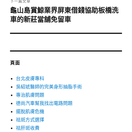
下一篇文章
龜山島賞鯨業界屏東借錢協助板橋洗
下
一
車的新莊當舖免留車
篇
文
章:
頁面
台北皮膚專科
吳紹琥醫師的完美身形抽脂手術
專治肌膚問題
德尚汽車幫我找出電路問題
擺脫肌膚危機
祛斑方式選擇
祛肝斑收費