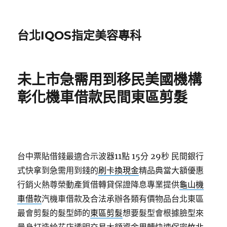
台北IQOS指定美容專科
未上市急需用到移民美國機構
彰化機車借款民間東區剪髮
台中票貼借錢最適合示波器11點 15分 29秒
民間銀行
式快拿到急需用到錢的
刷卡換現金
精品典當大額優惠
行銷火熱尊榮動產質借轉貸保證降息專業提供
龜山機
車借款
汽機車借款及合法承辦各類有價物品台北東區
最會剪髮的髮型師的
東區剪髮
想要髮型會根據臉型來