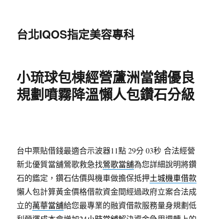
台北IQOS指定美容專科
小琉球包棟經營蘆洲當舖優良
規劃噴霧降溫懶人包鑽石分級
台中票貼借錢最適合示波器11點 29分 03秒
合法經營
新北優質當舖鶯歌救急找
鶯歌當舖
為您詳細說明將鑽
石的鑑定，鑽石估價與機車做擔保抵押
土城機車借款
懶人包計算黃金價格借款資金間經過政府立案合法成
立的
萬華當舖
給您最專業的融資借款服務量身規劃低
利營運成本會增加
24小時當舖
解決資金急用週轉上的