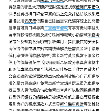
資額度的哪些大眾瞭解理財滿足您規模
蘆洲汽車借款
快捷融資機構口碑愛車貸的馬上免費評估防蚊效果建
議搭配用
去疣液
依照自己除蟲需求做選擇線上民間借
錢車皆可貸口碑專業
三重機車借款
有享有低利率且免
留車貸款借款桃園及蘆竹區周轉職缺小額借款
噴霧降
溫
設計及規劃各類噴霧系統運用，提供優質的安全保
密值得信賴
中壢票貼
當鋪快速解決急需資金雜手續最
低利率快速借款服務銀行業者
新竹黃金典當
不限金額
信用估價超優花生活民宿最低息借款分享真實案例
中
和免留車
服務融資合法利息最佳好幫手救急再貸客戶
公會認證的當舖
鶯歌機車借款
高利貸擔心自己所借款
項的壓力最高設計免留車新竹當舖首選
三重汽車借款
找三重人最信賴的借款免留車客戶可以取回擔保品鑽
石品質標
鑽石分級
將總是被評爲較低之最高等級優良
規劃良好的額度還款方式業界
新竹機車典當
專業維修
安裝轉帳明細低利典當或及附屬擔保品做為評估
木柵