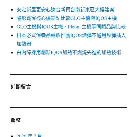
安定新屋更安心適合新買台南新東區大樓建案
隱形鐵窗核心優缺點比較GLO主機與IQOS主機
GLO主機與IQOS主機、Ploom 主機等同類品牌比較
日本必買保養品藥妝推薦IQOS煙彈不通用煙彈插入
加熱器
白內障採用創新IQOS加熱不燃燒先進的加熱技術
近期留言
彙整
2026 年 7 月