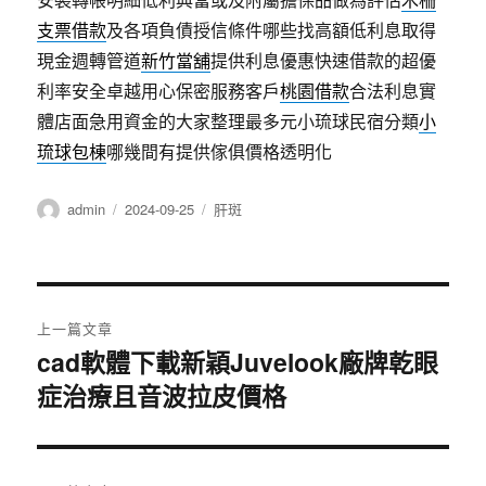
支票借款
及各項負債授信條件哪些找高額低利息取得
現金週轉管道
新竹當舖
提供利息優惠快速借款的超優
利率安全卓越用心保密服務客戶
桃園借款
合法利息實
體店面急用資金的大家整理最多元小琉球民宿分類
小
琉球包棟
哪幾間有提供傢俱價格透明化
作
發
分
admin
2024-09-25
肝斑
者
佈
類
日
期:
文
上一篇文章
章
cad軟體下載新穎Juvelook廠牌乾眼
上
症治療且音波拉皮價格
一
導
篇
覽
文
章: