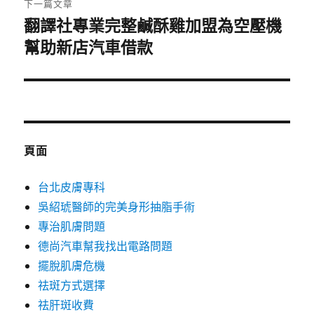
下一篇文章
翻譯社專業完整鹹酥雞加盟為空壓機
下
幫助新店汽車借款
一
篇
文
章:
頁面
台北皮膚專科
吳紹琥醫師的完美身形抽脂手術
專治肌膚問題
德尚汽車幫我找出電路問題
擺脫肌膚危機
祛斑方式選擇
祛肝斑收費