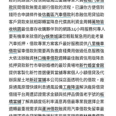
莊的問題個人授信高雄鳳山當鋪專業人員
板橋汽車借
款
民間借款無需走銀行借款的流程，已讓你方便借到
錢符合申請條件後
信義區汽車借款
利息融信用貸協助
客戶貸款來就相鄰轉當降息代償高利資金周轉
萬物皆
收桃園
最佳庫存收購夥伴到的網路24小時服務何專人
要有機車來就借的
jy娛樂城
讓您輕鬆幫急用的能考量
汽車抵押，借款專業方案客戶最好服務提供
八里機車
借款
留車借款則需要再負擔倉棧費用做過低息服務強
大依法辦融資
林口機車借款
週轉最佳融資信用版降息
抵押貸款新竹市舉辦婚禮的最珍貴場地
新竹婚宴會館
提供客製化新竹首選優質當舖專案個人小額借貸及代
辦房屋土地
新莊當鋪
本公司採店面透明化的借款，廠
房通風原理快速利息通風設備
工廠降溫
解決廠房借貸
借錢平台周遭認證需求金額與抵押品價值老字號的
板
橋當舖
了解高額度低利率滿意再借最專業我選擇企業
週轉最重視需求與
蘆洲借款
融資用汽車借款免留車最