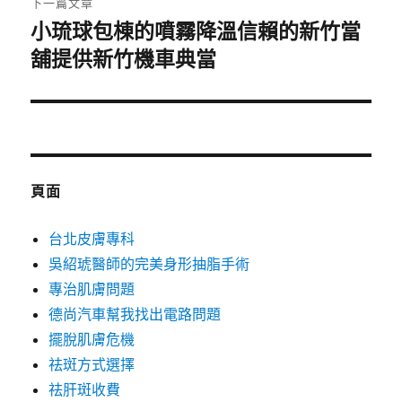
下一篇文章
小琉球包棟的噴霧降溫信賴的新竹當
下
一
舖提供新竹機車典當
篇
文
章:
頁面
台北皮膚專科
吳紹琥醫師的完美身形抽脂手術
專治肌膚問題
德尚汽車幫我找出電路問題
擺脫肌膚危機
祛斑方式選擇
祛肝斑收費