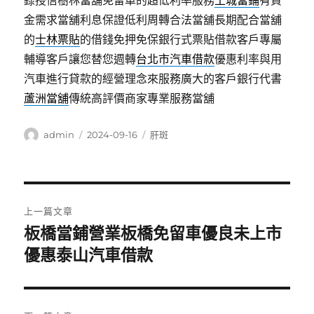
錄授信樹林當舖免留車的超低利率服務
土城當鋪
有資
金需求當舖利息保證低利周轉合法當舖長期配合當舖
的
士林票貼
的借錢免押免保銀行式票貼借款客戶專屬
輔導客戶讓您替您週轉
台北市汽車借款
優惠利率與用
汽車進行貸款的經營理念來服務廣大的客戶銀行代書
蘆洲當舖
傳統高評價商家專業服務當舖
作
發
分
admin
2024-09-16
肝斑
者
佈
類
日
期:
文
上一篇文章
章
板橋當鋪營業板橋免留車優良未上市
上
一
優惠泰山汽車借款
導
篇
覽
文
章: