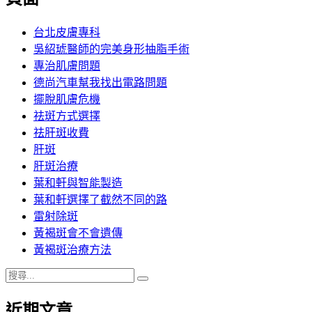
章:
台北皮膚專科
吳紹琥醫師的完美身形抽脂手術
專治肌膚問題
德尚汽車幫我找出電路問題
擺脫肌膚危機
祛斑方式選擇
祛肝斑收費
肝斑
肝斑治療
葉和軒與智能製造
葉和軒選擇了截然不同的路
雷射除斑
黃褐斑會不會遺傳
黃褐斑治療方法
搜
搜
尋
尋
近期文章
關