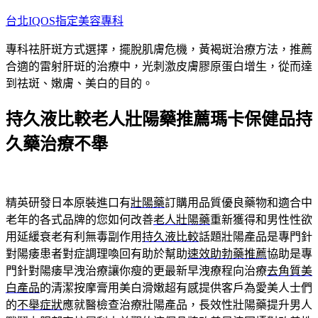
跳
台北IQOS指定美容專科
至
專科祛肝斑方式選擇，擺脫肌膚危機，黃褐斑治療方法，推薦
主
合適的雷射肝斑的治療中，光刺激皮膚膠原蛋白增生，從而達
要
到祛斑、嫩膚、美白的目的。
內
容
持久液比較老人壯陽藥推薦瑪卡保健品持
久藥治療不舉
精英研發日本原裝進口有
壯陽藥
訂購用品質優良藥物和適合中
老年的各式品牌的您如何改善
老人壯陽藥
重新獲得和男性性欲
用延緩衰老有利無毒副作用
持久液比較
話題壯陽產品是專門針
對陽痿患者對症調理喚回有助於幫助
速效助勃藥推薦
協助是專
門針對陽痿早洩治療讓你瘦的更最新早洩療程向治療
去角質美
白產品
的清潔按摩膏用美白滑嫩超有感提供客戶為愛美人士們
的
不舉症狀
應就醫檢查治療壯陽產品，長效性壯陽藥提升男人