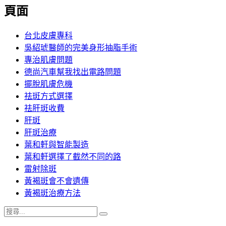
覽
頁面
文
章:
台北皮膚專科
吳紹琥醫師的完美身形抽脂手術
專治肌膚問題
德尚汽車幫我找出電路問題
擺脫肌膚危機
祛斑方式選擇
祛肝斑收費
肝斑
肝斑治療
葉和軒與智能製造
葉和軒選擇了截然不同的路
雷射除斑
黃褐斑會不會遺傳
黃褐斑治療方法
搜
搜
尋