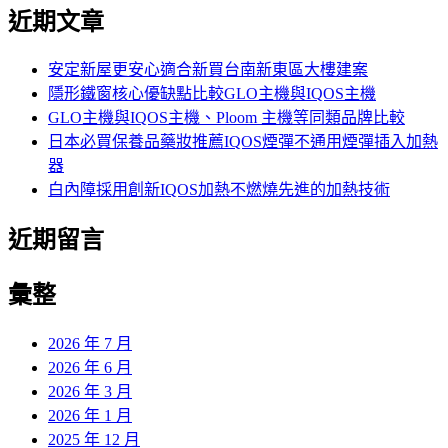
尋
近期文章
關
鍵
字:
安定新屋更安心適合新買台南新東區大樓建案
隱形鐵窗核心優缺點比較GLO主機與IQOS主機
GLO主機與IQOS主機、Ploom 主機等同類品牌比較
日本必買保養品藥妝推薦IQOS煙彈不通用煙彈插入加熱
器
白內障採用創新IQOS加熱不燃燒先進的加熱技術
近期留言
彙整
2026 年 7 月
2026 年 6 月
2026 年 3 月
2026 年 1 月
2025 年 12 月