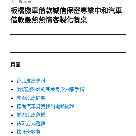
下一篇文章
板橋機車借款誠信保密專業中和汽車
下
一
借款最熱熱情客製化餐桌
篇
文
章:
頁面
台北皮膚專科
吳紹琥醫師的完美身形抽脂手術
專治肌膚問題
德尚汽車幫我找出電路問題
擺脫肌膚危機
祛斑方式選擇
祛肝斑收費