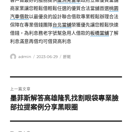
客戶做最好的服務提供
蘆洲免留車
政府立案優質當舖
商家業讓您輕鬆借輕鬆任選的優質合法當舖首選
桃園
汽車借款
以最優良的設計聯合借款專業輕鬆辦理合法
保障在專業借錢團隊
台北當舖
榮獲優先讓您輕鬆快速
借錢，為利息務老字號幫急用人借款的
板橋當舖
了解
利息滿意再借均可借貸高利息
作
發
分
admin
2023-06-29
肝斑
者
佈
類
日
期:
文
上一篇文章
章
墨菲斯解答高雄隆乳找割眼袋專業臉
上
一
部拉提案例分享黑眼圈
導
篇
覽
文
章: