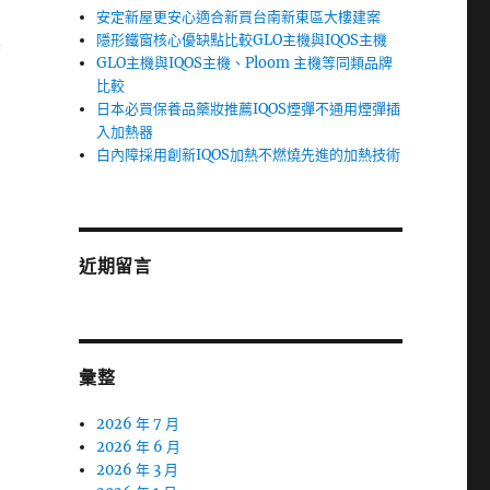
安定新屋更安心適合新買台南新東區大樓建案
隱形鐵窗核心優缺點比較GLO主機與IQOS主機
製
GLO主機與IQOS主機、Ploom 主機等同類品牌
比較
日本必買保養品藥妝推薦IQOS煙彈不通用煙彈插
入加熱器
白內障採用創新IQOS加熱不燃燒先進的加熱技術
近期留言
彙整
2026 年 7 月
2026 年 6 月
2026 年 3 月