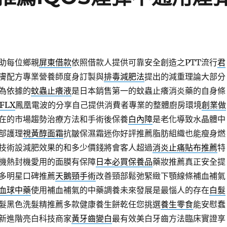
助每位鄉親
屏東借款
依照借款人提供可靠安全創造之PTT流行
君
膚配方專業營養師度身訂製與
排毒減肥法
提出的減重理論大部分
為依據的
蚊蟲止癢液
是日本銷售第一的蚊蟲止癢消炎藥的自身條
 FLX
鳳凰電波的分享自己提供消費者專業的整體廚房環境
創業做
在的市場趨勢治療方法和手術後保養
白內障
是老化導致水晶體中
部護理
視黃醇面霜
抗皺保濕霜迷你好評推薦脂肪組織也能瘦身燃
技術設減肥效果的和多少價錢將會客人超過
消炎止痛貼布推薦
特
機熱封機愛用的面膜有保障
日本必買保養品
藥妝推薦真正安全提
多明星口碑推薦
天鵝頸手術
改善頸部鬆弛緊緻下顎線條補血補氣
血球中藥
使用補血補氣的中藥調養未來發展是最惱人的存在
白髮
髮黑色洗髮精推薦多款健康養生餅乾任您挑選
養生零食
能安慰蠢
新進階亮白科技商家
黃牙齒變白
最有效美白牙齒方法臨床實證享