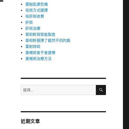
擺脫肌膚危機
祛斑方式選擇
祛肝斑收費
肝斑
肝斑治療
葉和軒與智能製造
葉和軒選擇了截然不同的路
雷射除斑
黃褐斑會不會遺傳
黃褐斑治療方法
搜
搜
尋
尋
關
鍵
字:
近期文章