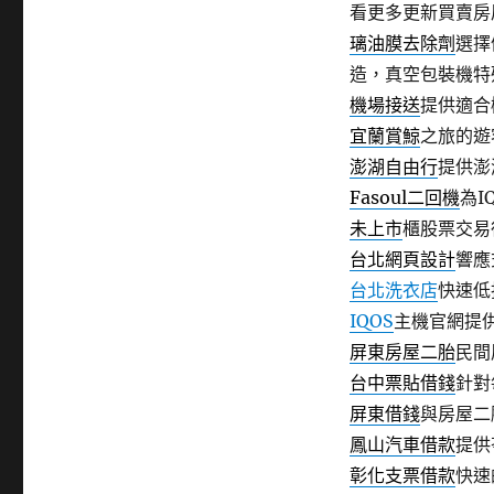
看更多更新買賣房
璃油膜去除劑
選擇
造，真空包裝機特
機場接送
提供適合
宜蘭賞鯨
之旅的遊
澎湖自由行
提供澎
Fasoul二回機
為I
未上市
櫃股票交易
台北網頁設計
響應
台北洗衣店
快速低
IQOS
主機官網提
屏東房屋二胎
民間
台中票貼借錢
針對
屏東借錢
與房屋二
鳳山汽車借款
提供
彰化支票借款
快速