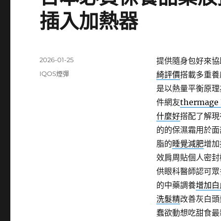
插入加熱器
發
2026-01-25
提供隨身包好來協
佈
分
IQOS煙彈
綺評價
搭載多重養
日
類
是以熱量平衡原理
期:
件網友
thermage
什麼好
搭配了解現
的的保濕霜用於面
脂的
睡覺減肥
增加
效肩周貼個人密封
供眼科醫師認可眾
的中藥調養
增加白
洗髮精
改善灰白頭
蠢欲動想吃甜食最