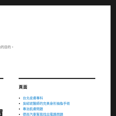
白的目的。
頁面
台北皮膚專科
吳紹琥醫師的完美身形抽脂手術
專治肌膚問題
彈
德尚汽車幫我找出電路問題