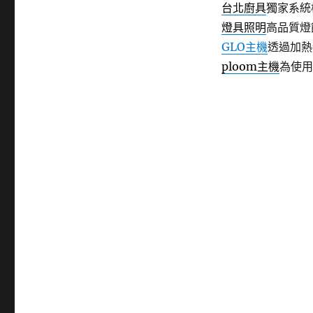
台北廚具
獨家系統
燈具照明
高品質燈
GLO主機
透過加熱
ploom主機
為使用