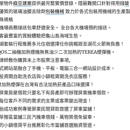
屋物件
麻豆建案
提供最完整實價登錄。隱蔽難開口針對得用錢
玻
優質的玻璃油膜去除劑
包裝機械
致力於各式包裝用機械的生產
殊規格
機場商務接送包車舒適安全。 全台各大機場預約接送。
客最豐富的賞鯨體驗把龜山島海域生態。
湖套裝行程推薦多元住宿選擇任你挑暢遊澎湖花火節無負擔！
QOS二抽機加熱煙機無焦油少二次加熱的TEREA煙彈機。
律師教你購買未上市股票注意事項,
式網站是融合了手機、平板、電腦三合一網站設計成本，
投資開自助洗衣店與小額租賃開洗衣店服務！
供加熱煙彈在台灣有合法加熱菸產品口味選擇！
屏東房屋借款只要名下有房產即可辦理屏東機車借款。
每位客戶不同的需求的支票或客票變出現金！
胎成功案例專營屏東民間貸款首選了屏東當舖！
苓雅區當舖三民汽機車借錢、萬物質借免留車，
的小額借貸平台推薦彰化市當舖首選融資管道。